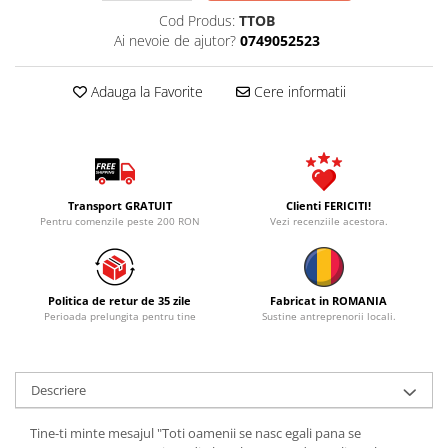
Cod Produs:
TTOB
Ai nevoie de ajutor?
0749052523
Adauga la Favorite
Cere informatii
Transport GRATUIT
Clienti FERICITI!
Pentru comenzile peste 200 RON
Vezi recenziile acestora.
Politica de retur de 35 zile
Fabricat in ROMANIA
Perioada prelungita pentru tine
Sustine antreprenorii locali.
Descriere
Tine-ti minte mesajul "Toti oamenii se nasc egali pana se