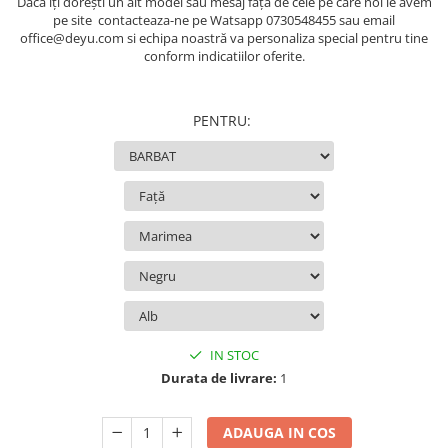
Dacă iți dorești un alt model sau mesaj față de cele pe care noi le avem
pe site contacteaza-ne pe Watsapp 0730548455 sau email
office@deyu.com si echipa noastră va personaliza special pentru tine
conform indicatiilor oferite.
PENTRU
:
IN STOC
Durata de livrare:
1
ADAUGA IN COS