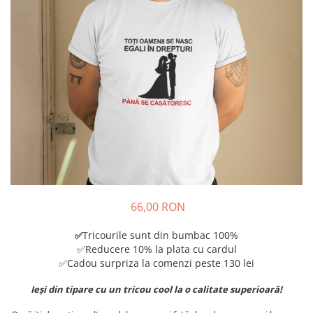
Tricouri Diverse
Tricouri Azi esti Tanar si maine...
Tricouri Motivationale
Tricouri Mamici
Tricouri Pensionari
Tricouri Animalute
Tricouri Stari
Tricouri Gameri
Tricouri Mesaje Virale
Tricouri Vesele
66,00 RON
Tricouri Zicale Romanesti
Tricourile sunt din bumbac 100%
✅
Tricouri Copii
✅Reducere 10% la plata cu cardul
✅Cadou surpriza la comenzi peste 130 lei
Ieși din tipare cu un tricou cool la o calitate superioară!