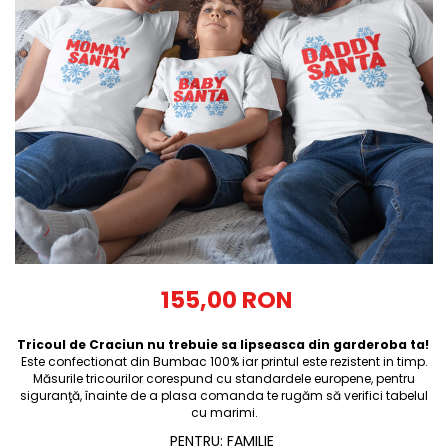
Tricouri Diverse
Tricouri Azi esti Tanar si maine...
Tricouri Motivationale
Tricouri Mamici
Tricouri Pensionari
Tricouri Animalute
Tricouri Stari
Tricouri Gameri
Tricouri Mesaje Virale
Tricouri Vesele
155,00 RON
Tricouri Zicale Romanesti
Tricoul de Craciun nu trebuie sa lipseasca din garderoba ta!
Tricouri Copii
Este confectionat din Bumbac 100% iar printul este rezistent in timp.
Măsurile tricourilor corespund cu standardele europene, pentru
siguranţă, înainte de a plasa comanda te rugăm să verifici tabelul
cu marimi.
PENTRU
:
FAMILIE