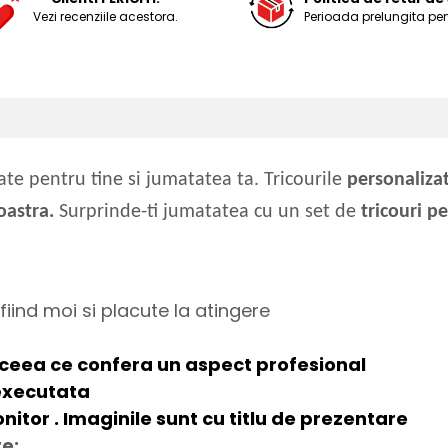
Vezi recenziile acestora.
Perioada prelungita pen
te pentru tine si jumatatea ta. Tricourile
personaliza
oastra.
Surprinde-ti jumatatea cu un set de
tricouri p
ind moi si placute la atingere
ceea ce confera un aspect
profesional
executata
onitor . Imaginile sunt cu titlu de prezentare
te: