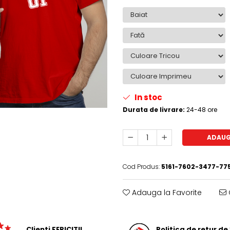
In stoc
Durata de livrare:
24-48 ore
ADAUG
Cod Produs:
5161-7602-3477-77
Adauga la Favorite
Clienti FERICITI!
Politica de retur de 