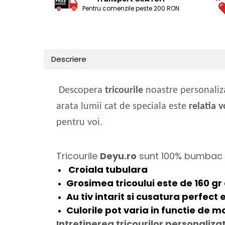
Pentru comenzile peste 200 RON
Tricouri Animalute
Tricouri Stari
Tricouri Gameri
Tricouri Mesaje Virale
Descriere
Tricouri Vesele
Tricouri Zicale Romanesti
Descopera
tricourile
noastre personaliza
Tricouri Copii
arata lumii cat de speciala este
relatia v
pentru voi.
Tricourile
Deyu.ro
sunt 100% bumbac fi
Croiala tubulara
Grosimea tricoului este de
160 gr
Au tiv
intarit
si cusatura perfect 
Culorile pot varia in functie de m
Intretinerea tricourilor personaliza