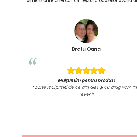
dimensiunile unei coli A4, restul produselor avand di
Bratu Oana
Mulțumim pentru produs!
Foarte mulțumiți de ce am ales și cu drag vom m
reveni!