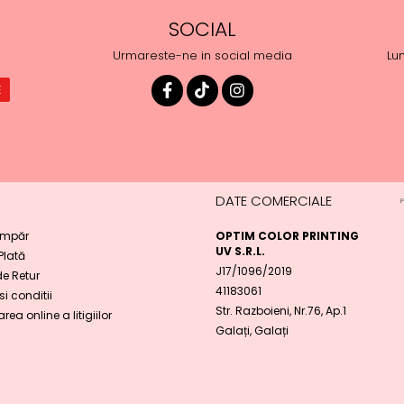
SOCIAL
Urmareste-ne in social media
Lun
DATE COMERCIALE
mpăr
OPTIM COLOR PRINTING
UV S.R.L.
 Plată
J17/1096/2019
de Retur
41183061
i conditii
Str. Razboieni, Nr.76, Ap.1
rea online a litigiilor
Galați, Galați