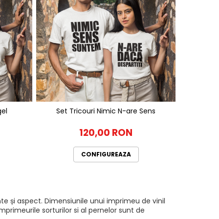
el
Set Tricouri Nimic N-are Sens
Se
120,00 RON
CONFIGUREAZA
te și aspect. Dimensiunile unui imprimeu de vinil
rimeurile sorturilor si al pernelor sunt de