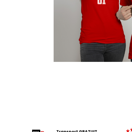
Tricouri Pescari
Tricouri Mecanici
Tricouri Fermieri
Tricouri Bere
Tricouri Auto
Tricouri Rock si Tribal
Tricouri Aniversare
Tricouri Cupluri
Distribuie
pe
Tricouri Burlaci
Facebook
Tricouri Familie
Tricouri Diverse
Tricouri Azi esti Tanar si maine...
Tricouri Motivationale
Tricouri Mamici
Tricouri Pensionari
Transport GRATUIT