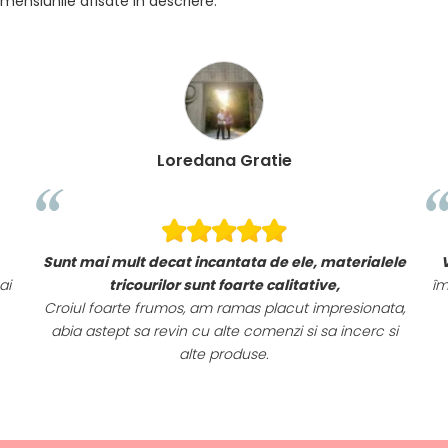
mensiunile afisate in descriere.
Loredana Gratie
Sunt mai mult decat incantata de ele, materialele
ai
tricourilor sunt foarte calitative,
îm
Croiul foarte frumos, am ramas placut impresionata,
abia astept sa revin cu alte comenzi si sa incerc si
alte produse.