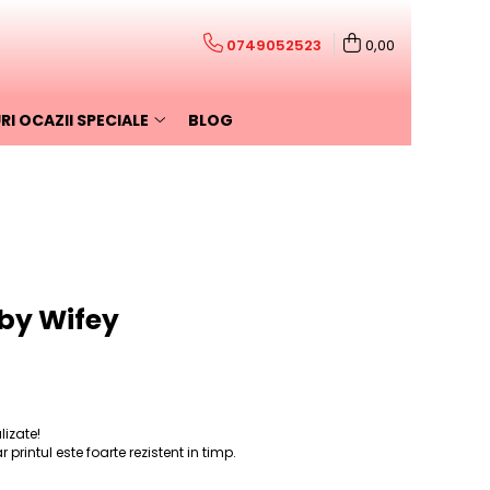
0749052523
0,00
I OCAZII SPECIALE
BLOG
bby Wifey
lizate!
printul este foarte rezistent in timp.