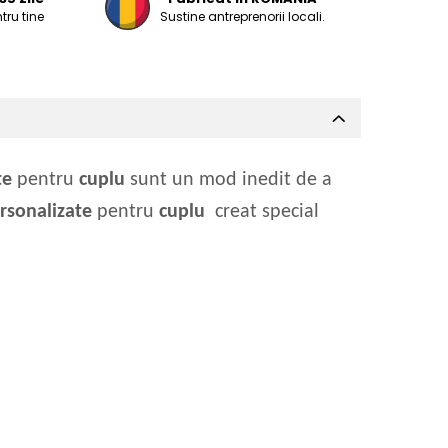
tru tine
Sustine antreprenorii locali.
te
pentru
cuplu
sunt un mod inedit de a
ersonalizate
pentru
cuplu
creat special