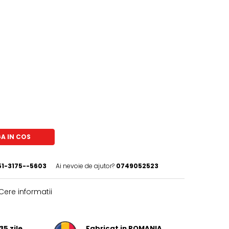
A IN COS
51-3175--5603
Ai nevoie de ajutor?
0749052523
Cere informatii
35 zile
Fabricat in ROMANIA