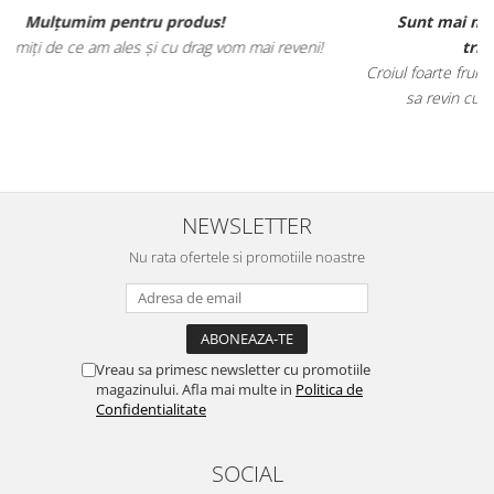
Sunt mai mult decat incantata de ele, materialele
ni!
tricourilor sunt foarte calitative,
Croiul foarte frumos, am ramas placut impresionata, abia astep
sa revin cu alte comenzi si sa incerc si alte produse.
NEWSLETTER
Nu rata ofertele si promotiile noastre
Vreau sa primesc newsletter cu promotiile
magazinului. Afla mai multe in
Politica de
Confidentialitate
SOCIAL