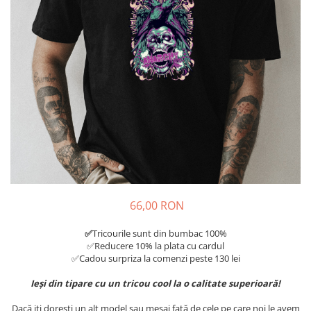
Tricouri Diverse
Tricouri Azi esti Tanar si maine...
Tricouri Motivationale
Tricouri Mamici
Tricouri Pensionari
Tricouri Animalute
Tricouri Stari
Tricouri Gameri
Tricouri Mesaje Virale
Tricouri Vesele
66,00 RON
Tricouri Zicale Romanesti
✅
Tricourile sunt din bumbac 100%
Tricouri Copii
✅Reducere 10% la plata cu cardul
✅Cadou surpriza la comenzi peste 130 lei
Ieși din tipare cu un tricou cool la o calitate superioară!
Dacă iți dorești un alt model sau mesaj față de cele pe care noi le avem