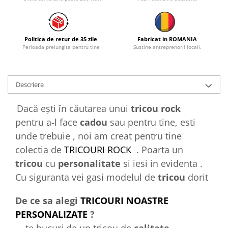
Politica de retur de 35 zile
Fabricat in ROMANIA
Perioada prelungita pentru tine
Sustine antreprenorii locali.
Descriere
Dacă ești în căutarea unui
tricou rock
pentru a-l face
cadou
sau pentru tine, esti
unde trebuie , noi am creat pentru tine
colectia de
TRICOURI ROCK
. Poarta un
tricou
cu
personalitate
si iesi in evidenta .
Cu siguranta vei gasi modelul de
tricou
dorit
De ce sa alegi
TRICOURI NOASTRE
PERSONALIZATE
?
te bucuri de un tricou de
calitate