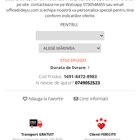
pe site contacteaza-ne pe Watsapp 0730548455 sau email
office@deyu.com si echipa noastră va personaliza special pentru tine
conform indicatiilor oferite.
PENTRU
:
STOC EPUIZAT
Durata de livrare:
1
Cod Produs:
1691-8472-8983
Ai nevoie de ajutor?
0749052523
Adauga la Favorite
Cere informatii
Transport GRATUIT
Clienti FERICITI!
Pentru comenzile peste 200 RON
Vezi recenziile acestora.