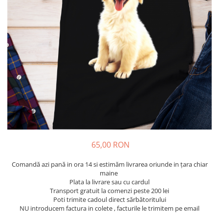
Tricouri Diverse
Tricouri Azi esti Tanar si maine...
Tricouri Motivationale
Tricouri Mamici
Tricouri Pensionari
Tricouri Animalute
Tricouri Stari
Tricouri Gameri
Tricouri Mesaje Virale
Tricouri Vesele
65,00 RON
Tricouri Zicale Romanesti
Comandă azi pană in ora 14 si estimăm livrarea oriunde in țara chiar
Tricouri Copii
maine
Plata la livrare sau cu cardul
Transport gratuit la comenzi peste 200 lei
Poti trimite cadoul direct sărbătoritului
NU introducem factura in colete , facturile le trimitem pe email