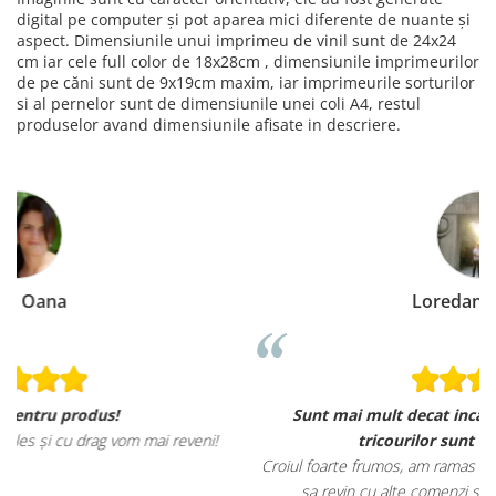
digital pe computer și pot aparea mici diferente de nuante și
aspect. Dimensiunile unui imprimeu de vinil sunt de 24x24
cm iar cele full color de 18x28cm , dimensiunile imprimeurilor
de pe căni sunt de 9x19cm maxim, iar imprimeurile sorturilor
si al pernelor sunt de dimensiunile unei coli A4, restul
produselor avand dimensiunile afisate in descriere.
Loredana Gratie
Sunt mai mult decat incantata de ele, materialele
tricourilor sunt foarte calitative,
Croiul foarte frumos, am ramas placut impresionata, abia astept
sa revin cu alte comenzi si sa incerc si alte produse.