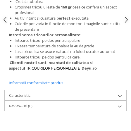
Croiala tubulara
Grosimea tricoului este de
160 gr
ceea ce confera un aspect
profesional
Au tiv intarit si cusatura
perfect
executata
Culorile pot varia in functie de monitor . Imaginile sunt cu titlu
de prezentare
Intretinerea tricourilor personalizate:
Intoarce tricoul pe dos pentru spalare
Fixeaza temperatura de spalare la 40 de grade
Lasa tricoul sa se usuce natural, nu folosi uscator automat
Intoarce tricoul pe dos pentru calcare.
Clientii nostrii sunt incantati de calitatea si
aspectul
TRICOURILOR PERSONALIZATE
Deyu.ro
Informatii conformitate produs
Caracteristici
Review-uri
(0)