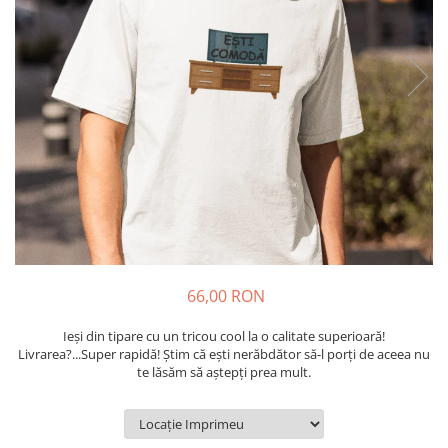
Tricouri Diverse
Tricouri Azi esti Tanar si maine...
Tricouri Motivationale
Tricouri Mamici
Tricouri Pensionari
Tricouri Animalute
Tricouri Stari
Tricouri Gameri
Tricouri Mesaje Virale
Tricouri Vesele
66,00 RON
Tricouri Zicale Romanesti
Ieși din tipare cu un tricou cool la o calitate superioară!
Tricouri Copii
Livrarea?...Super rapidă! Știm că ești nerăbdător să-l porți de aceea nu
te lăsăm să aștepți prea mult.