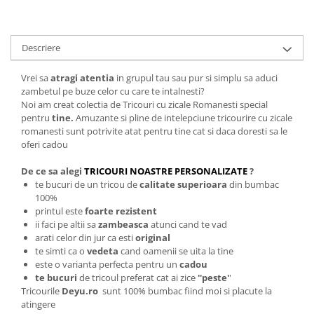
Descriere
Vrei sa
atragi atentia
in grupul tau sau pur si simplu sa aduci
zambetul pe buze celor cu care te intalnesti?
Noi am creat colectia de Tricouri cu zicale Romanesti special
pentru
tine.
Amuzante si pline de intelepciune tricourire cu zicale
romanesti sunt potrivite atat pentru tine cat si daca doresti sa le
oferi cadou
De ce sa alegi
TRICOURI NOASTRE PERSONALIZATE
?
te bucuri de un tricou de
calitate superioara
din bumbac
100%
printul este
foarte rezistent
ii faci pe altii sa
zambeasca
atunci cand te vad
arati celor din jur ca esti
original
te simti ca o
vedeta
cand oamenii se uita la tine
este o varianta perfecta pentru un
cadou
te bucuri
de tricoul preferat cat ai zice
''peste'
'
Tricourile
Deyu.ro
sunt 100% bumbac fiind moi si placute la
atingere