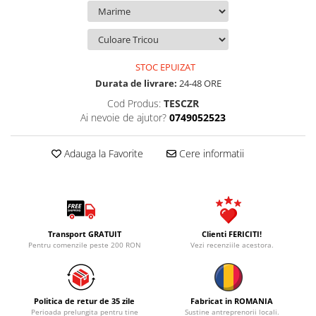
STOC EPUIZAT
Durata de livrare:
24-48 ORE
Cod Produs:
TESCZR
Ai nevoie de ajutor?
0749052523
Adauga la Favorite
Cere informatii
Transport GRATUIT
Clienti FERICITI!
Pentru comenzile peste 200 RON
Vezi recenziile acestora.
Politica de retur de 35 zile
Fabricat in ROMANIA
Perioada prelungita pentru tine
Sustine antreprenorii locali.