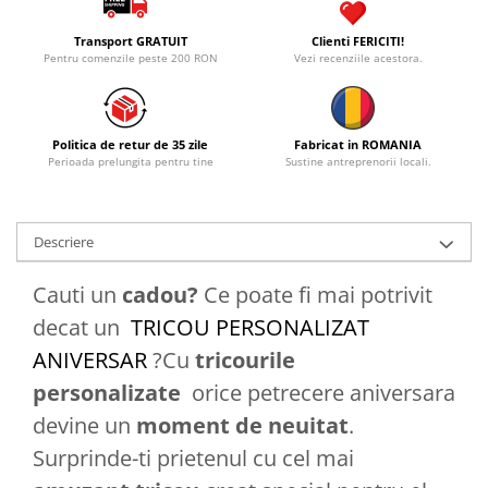
Transport GRATUIT
Clienti FERICITI!
Pentru comenzile peste 200 RON
Vezi recenziile acestora.
Politica de retur de 35 zile
Fabricat in ROMANIA
Perioada prelungita pentru tine
Sustine antreprenorii locali.
Descriere
Cauti un
cadou?
Ce poate fi mai potrivit
decat un
TRICOU PERSONALIZAT
ANIVERSAR
?Cu
tricourile
personalizate
orice petrecere aniversara
devine un
moment de neuitat
.
Surprinde-ti prietenul cu cel mai