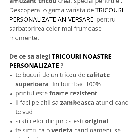
amuzant tricou
creat special pentru el.
Descopera o gama variata de
TRICOURI
PERSONALIZATE ANIVERSARE
pentru
sarbatorirea celor mai frumoase
momente.
De ce sa alegi
TRICOURI NOASTRE
PERSONALIZATE
?
te bucuri de un tricou de
calitate
superioara
din bumbac 100%
printul este
foarte rezistent
ii faci pe altii sa
zambeasca
atunci cand
te vad
arati celor din jur ca esti
original
te simti ca o
vedeta
cand oamenii se