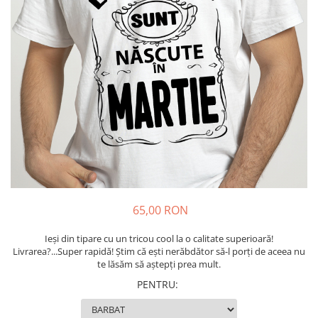
Tricouri Diverse
Tricouri Azi esti Tanar si maine...
Tricouri Motivationale
Tricouri Mamici
Tricouri Pensionari
Tricouri Animalute
Tricouri Stari
Tricouri Gameri
Tricouri Mesaje Virale
Tricouri Vesele
65,00 RON
Tricouri Zicale Romanesti
Ieși din tipare cu un tricou cool la o calitate superioară!
Tricouri Copii
Livrarea?...Super rapidă! Știm că ești nerăbdător să-l porți de aceea nu
te lăsăm să aștepți prea mult.
PENTRU
: