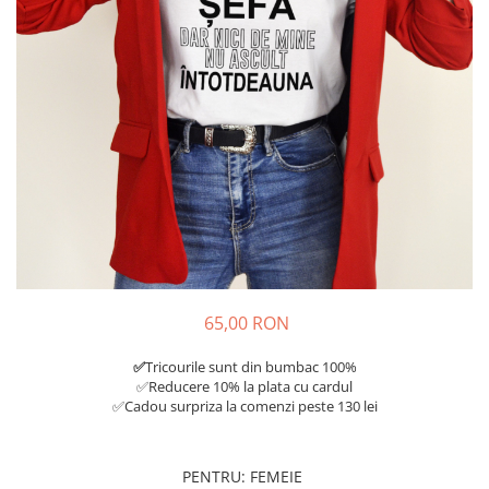
Tricouri Diverse
Tricouri Azi esti Tanar si maine...
Tricouri Motivationale
Tricouri Mamici
Tricouri Pensionari
Tricouri Animalute
Tricouri Stari
Tricouri Gameri
Tricouri Mesaje Virale
Tricouri Vesele
65,00 RON
Tricouri Zicale Romanesti
✅
Tricourile sunt din bumbac 100%
Tricouri Copii
✅Reducere 10% la plata cu cardul
✅Cadou surpriza la comenzi peste 130 lei
PENTRU
:
FEMEIE