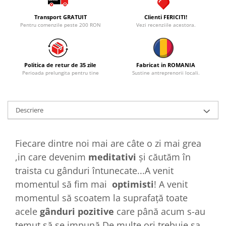
Transport GRATUIT
Clienti FERICITI!
Pentru comenzile peste 200 RON
Vezi recenziile acestora.
Politica de retur de 35 zile
Fabricat in ROMANIA
Perioada prelungita pentru tine
Sustine antreprenorii locali.
Descriere
Fiecare dintre noi mai are câte o zi mai grea
,in care devenim
meditativi
și căutăm în
traista cu gânduri întunecate...A venit
momentul să fim mai
optimisti
! A venit
momentul să scoatem la suprafață toate
acele
gânduri pozitive
care până acum s-au
temut să se impună.De multe ori trebuie sa