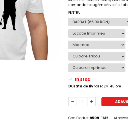
comanda te rugăm să verifici tab
PENTRU
:
In stoc
Durata de livrare:
24-48 ore
ADAUG
Cod Produs:
9509-1615
Ai nevoi