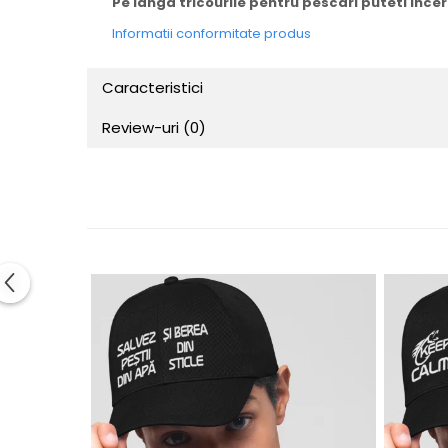
Pe langa tricourile pentru pescari puteti ince
Informatii conformitate produs
Caracteristici
Review-uri
(0)