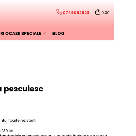
0749052523
0,00
I OCAZII SPECIALE
BLOG
a pescuiesc
tul foarte rezistent
130 lei
standardele europene, pentru siguranţă, înainte de a plasa