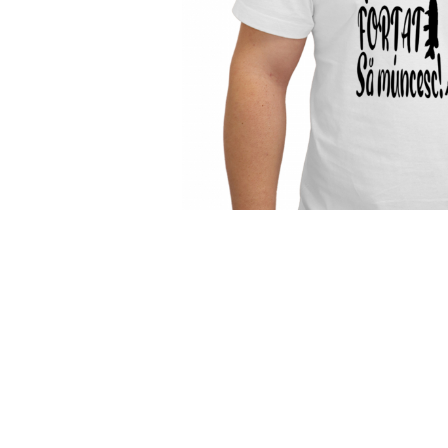
Tricouri Pescari
Tricouri Mecanici
Tricouri Fermieri
Tricouri Bere
Tricouri Auto
Tricouri Rock si Tribal
Tricouri Aniversare
Tricouri Cupluri
Distribuie
pe
Tricouri Burlaci
Facebook
Tricouri Familie
Tricouri Diverse
Tricouri Azi esti Tanar si maine...
Tricouri Motivationale
Tricouri Mamici
Tricouri Pensionari