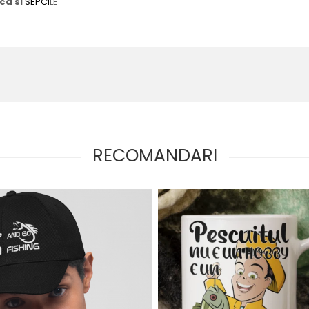
rca si
SEPCI
LE
RECOMANDARI