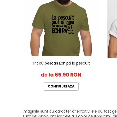
Tricou pescari Echipa la pescuit
de la 65,90 RON
CONFIGUREAZA
Imaginile sunt cu caracter orientativ, ele au fost 
sunt de 24x24 cm iar cele full color de 18x28cm , di