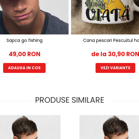
Sapca go fishing
Cana pescari Pescuitul h
49,00 RON
de la 30,90 RO
ADAUGA IN COS
VEZI VARIANTE
PRODUSE SIMILARE