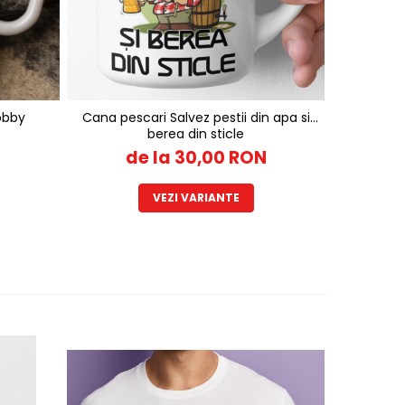
obby
Cana pescari Salvez pestii din apa si
Cana pen
berea din sticle
N
de la 30,00 RON
VEZI VARIANTE