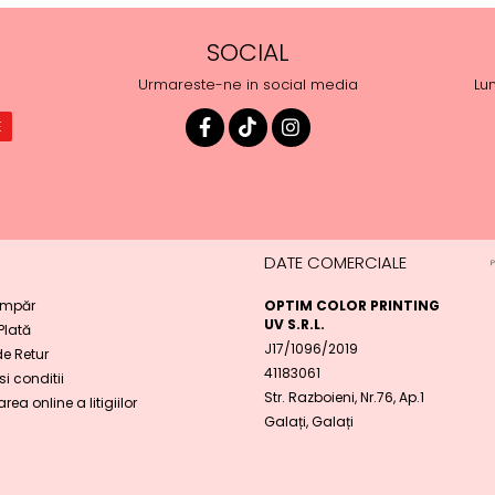
SOCIAL
Urmareste-ne in social media
Lun
DATE COMERCIALE
mpăr
OPTIM COLOR PRINTING
UV S.R.L.
 Plată
J17/1096/2019
de Retur
41183061
i conditii
Str. Razboieni, Nr.76, Ap.1
rea online a litigiilor
Galați, Galați