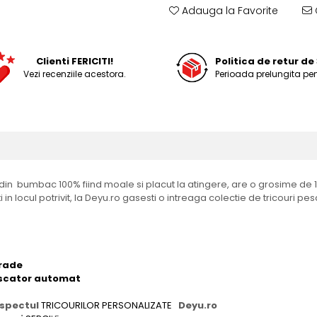
Adauga la Favorite
Clienti FERICITI!
Politica de retur de 
Vezi recenziile acestora.
Perioada prelungita pen
din bumbac 100% fiind moale si placut la atingere, are o grosime de 
n locul potrivit, la Deyu.ro gasesti o intreaga colectie de tricouri pes
grade
 uscator automat
 aspectul
TRICOURILOR PERSONALIZATE
Deyu.ro