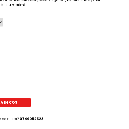
elul cu marimi.
A IN COS
e de ajutor?
0749052523