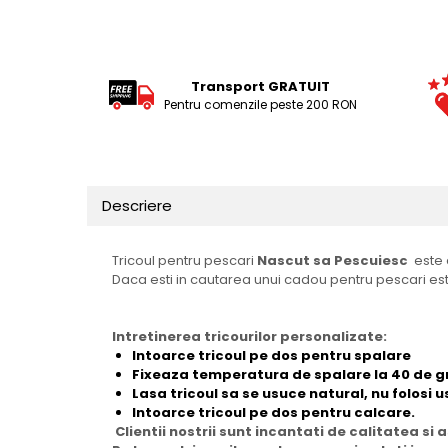
Tricouri Animalute
Tricouri Stari
Tricouri Gameri
Transport GRATUIT
Pentru comenzile peste 200 RON
Tricouri Mesaje Virale
Tricouri Vesele
Tricouri Zicale Romanesti
Descriere
Tricouri Copii
Tricoul pentru pescari
Nascut sa Pescuiesc
este 
Daca esti in cautarea unui cadou pentru pescari esti i
Intretinerea tricourilor personalizate:
Intoarce tricoul pe dos pentru spalare
Fixeaza temperatura de spalare la 40 de 
Lasa tricoul sa se usuce natural, nu folosi
Intoarce tricoul pe dos pentru calcare.
Clientii nostrii sunt incantati de calitatea si