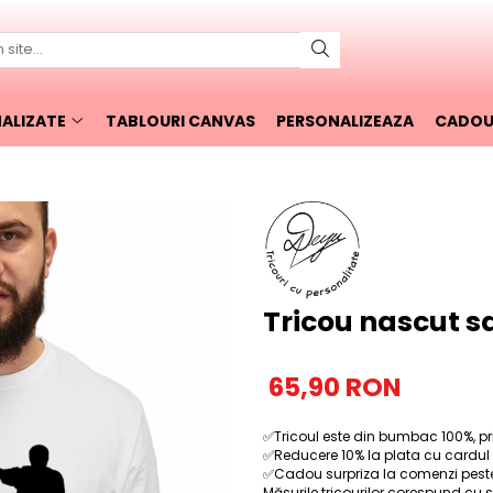
ALIZATE
TABLOURI CANVAS
PERSONALIZEAZA
CADOUR
Tricou nascut s
65,90 RON
✅Tricoul este din bumbac 100%, prin
✅Reducere 10% la plata cu cardul
✅Cadou surpriza la comenzi peste 
Măsurile tricourilor corespund cu 