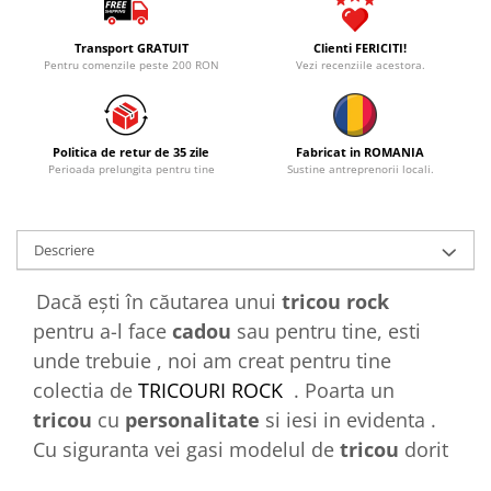
Transport GRATUIT
Clienti FERICITI!
Pentru comenzile peste 200 RON
Vezi recenziile acestora.
Politica de retur de 35 zile
Fabricat in ROMANIA
Perioada prelungita pentru tine
Sustine antreprenorii locali.
Descriere
Dacă ești în căutarea unui
tricou rock
pentru a-l face
cadou
sau pentru tine, esti
unde trebuie , noi am creat pentru tine
colectia de
TRICOURI ROCK
. Poarta un
tricou
cu
personalitate
si iesi in evidenta .
Cu siguranta vei gasi modelul de
tricou
dorit