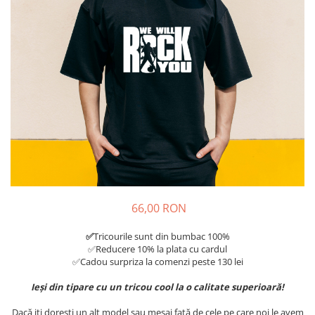
Tricouri Diverse
Tricouri Azi esti Tanar si maine...
Tricouri Motivationale
Tricouri Mamici
Tricouri Pensionari
Tricouri Animalute
Tricouri Stari
Tricouri Gameri
Tricouri Mesaje Virale
Tricouri Vesele
66,00 RON
Tricouri Zicale Romanesti
✅
Tricourile sunt din bumbac 100%
Tricouri Copii
✅Reducere 10% la plata cu cardul
✅Cadou surpriza la comenzi peste 130 lei
Ieși din tipare cu un tricou cool la o calitate superioară!
Dacă iți dorești un alt model sau mesaj față de cele pe care noi le avem