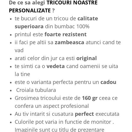
De ce sa alegi
TRICOURI NOASTRE
PERSONALIZATE
?
te bucuri de un tricou de
calitate
superioara
din bumbac 100%
printul este
foarte rezistent
ii faci pe altii sa
zambeasca
atunci cand te
vad
arati celor din jur ca esti
original
te simti ca o
vedeta
cand oamenii se uita
la tine
este o varianta perfecta pentru un
cadou
Croiala tubulara
Grosimea tricoului este de
160 gr
ceea ce
confera un aspect profesional
Au tiv intarit si cusatura
perfect
executata
Culorile pot varia in functie de monitor .
Imaginile sunt cu titlu de prezentare