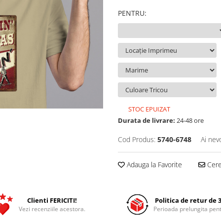
PENTRU
:
STOC EPUIZAT
Durata de livrare:
24-48 ore
Cod Produs:
5740-6748
Ai nev
Adauga la Favorite
Cere 
Clienti FERICITI!
Politica de retur de 3
Vezi recenziile acestora.
Perioada prelungita pent