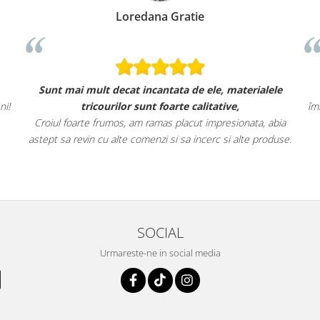
Loredana Gratie
Sunt mai mult decat incantata de ele, materialele
ni!
tricourilor sunt foarte calitative,
îm
Croiul foarte frumos, am ramas placut impresionata, abia
astept sa revin cu alte comenzi si sa incerc si alte produse.
SOCIAL
Urmareste-ne in social media