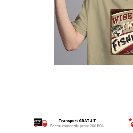
Tricouri Pescari
Tricouri Mecanici
Tricouri Fermieri
Tricouri Bere
Tricouri Auto
Tricouri Rock si Tribal
Tricouri Aniversare
Tricouri Cupluri
Distribuie
Tricouri Burlaci
pe
Facebook
Tricouri Familie
Tricouri Diverse
Tricouri Azi esti Tanar si maine...
Tricouri Motivationale
Tricouri Mamici
Transport GRATUIT
Pentru comenzile peste 200 RON
Tricouri Pensionari