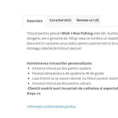
Tricouri Animalute
Tricouri Stari
Caracteristici
Review-uri
(0)
Descriere
Tricouri Gameri
Tricouri Mesaje Virale
Tricoul pentru pescari
Wish I Was Fishing
este din bumbac
Tricouri Vesele
atingere, are o grosime de 160 gr ceea ce confera un aspect
Daca esti in cautarea unui cadou pentru pescari esti in locul
Tricouri Zicale Romanesti
intreaga colectie de tricouri pescari.
Tricouri Copii
Intretinerea tricourilor personalizate:
Intoarce tricoul pe dos pentru spalare
Fixeaza temperatura de spalare la 40 de grade
Lasa tricoul sa se usuce natural, nu folosi uscator aut
Intoarce tricoul pe dos pentru calcare.
Clientii nostrii sunt incantati de calitatea si aspectu
Deyu.ro
Informatii conformitate produs