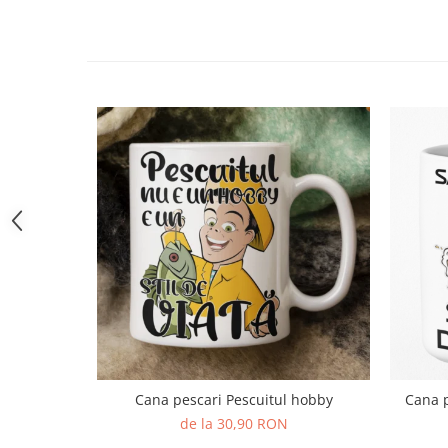
Cana pescari Pescuitul hobby
Cana p
de la 30,90 RON