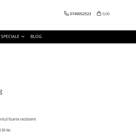
0749052523
0,00
 SPECIALE
BLOG
g
tul foarte rezistent
30 lei