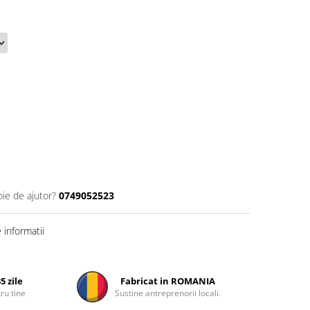
oie de ajutor?
0749052523
informatii
5 zile
Fabricat in ROMANIA
ru tine
Sustine antreprenorii locali.