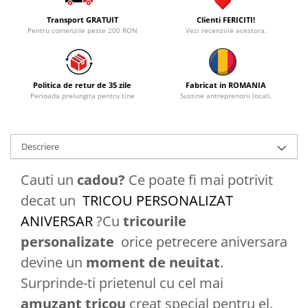
Transport GRATUIT
Clienti FERICITI!
Pentru comenzile peste 200 RON
Vezi recenziile acestora.
Politica de retur de 35 zile
Fabricat in ROMANIA
Perioada prelungita pentru tine
Sustine antreprenorii locali.
Descriere
Cauti un
cadou?
Ce poate fi mai potrivit
decat un
TRICOU PERSONALIZAT
ANIVERSAR
?Cu
tricourile
personalizate
orice petrecere aniversara
devine un
moment de neuitat
.
Surprinde-ti prietenul cu cel mai
amuzant tricou
creat special pentru el.