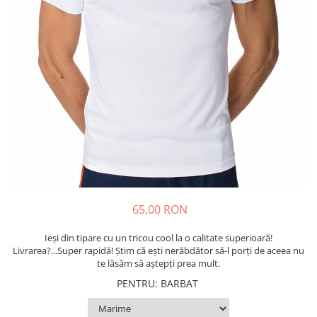
Tricouri Diverse
Tricouri Azi esti Tanar si maine...
Tricouri Motivationale
Tricouri Mamici
Tricouri Pensionari
Tricouri Animalute
Tricouri Stari
Tricouri Gameri
Tricouri Mesaje Virale
Tricouri Vesele
65,00 RON
Tricouri Zicale Romanesti
Ieși din tipare cu un tricou cool la o calitate superioară!
Tricouri Copii
Livrarea?...Super rapidă! Știm că ești nerăbdător să-l porți de aceea nu
te lăsăm să aștepți prea mult.
PENTRU
:
BARBAT