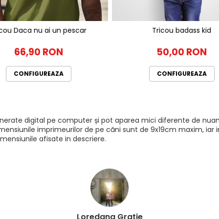
icou Daca nu ai un pescar
Tricou badass kid
66,90 RON
50,00 RON
CONFIGUREAZA
CONFIGUREAZA
generate digital pe computer și pot aparea mici diferente de nuan
mensiunile imprimeurilor de pe căni sunt de 9x19cm maxim, iar imp
mensiunile afisate in descriere.
Loredana Gratie