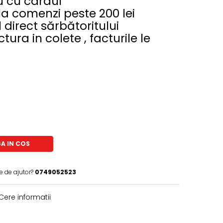
au cu cardul
la comenzi peste 200 lei
 direct sărbătoritului
ura in colete , facturile le
A IN COS
e de ajutor?
0749052523
Cere informatii