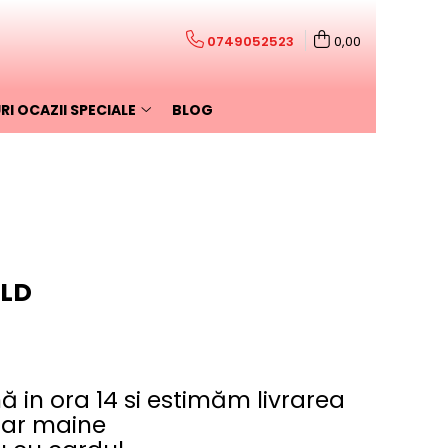
0749052523
0,00
I OCAZII SPECIALE
BLOG
ILD
in ora 14 si estimăm livrarea
hiar maine