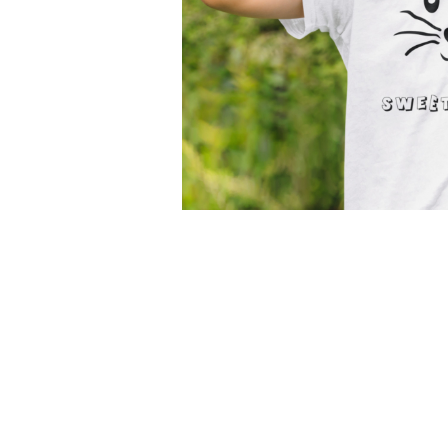
Tricouri Pescari
Tricouri Mecanici
Tricouri Fermieri
Tricouri Bere
Tricouri Auto
Tricouri Rock si Tribal
Tricouri Aniversare
Tricouri Cupluri
Distribuie
pe
Tricouri Burlaci
Facebook
Tricouri Familie
Tricouri Diverse
Tricouri Azi esti Tanar si maine...
Tricouri Motivationale
Tricouri Mamici
Tricouri Pensionari