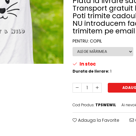
Plata la livrare s
Transport gratuit 
Poti trimite cadoul
NU introducem fact
trimitem pe email
PENTRU
:
COPIL
In stoc
Durata de livrare:
1
ADAUG
Cod Produs:
TPSWEWIL
Ai nevoi
Adauga la Favorite