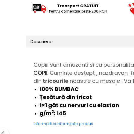
Tricouri Animalute
Transport GRATUIT
Pentru comenzile peste 200 RON
Tricouri Stari
Tricouri Gameri
Tricouri Mesaje Virale
Descriere
Tricouri Vesele
Tricouri Zicale Romanesti
Tricouri Copii
Copiii sunt amuzanti si cu personalita
COPI
I. Cuminte destept , nazdravan
din
tricourile
noastre cu mesaje . Va 
100% BUMBAC
Țesătură din tricot
1×1 gât cu nervuri cu elastan
2
g/m
:
145
Informatii conformitate produs