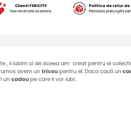
Clienti FERICITI!
Politica de retur de 
Vezi recenziile acestora.
Perioada prelungita pen
te , ii iubim si de aceea am creat pentru ei colec
 frumos avem un
tricou
pentru el. Daca cauti un
ca
fi un
cadou
pe care il vor iubi .