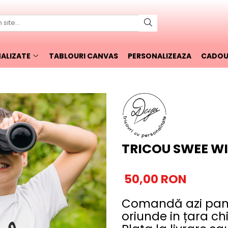
ALIZATE
TABLOURI CANVAS
PERSONALIZEAZA
CADOUR
TRICOU SWEE W
50,00 RON
Comandă azi pană 
oriunde in țara c