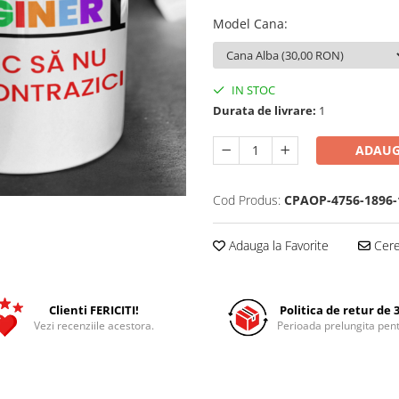
Model Cana
:
IN STOC
Durata de livrare:
1
ADAUG
Cod Produs:
CPAOP-4756-1896-
Adauga la Favorite
Cere 
Clienti FERICITI!
Politica de retur de 3
Vezi recenziile acestora.
Perioada prelungita pent