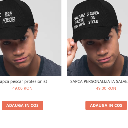
apca pescar profesionist
SAPCA PERSONALI
49,00 RON
49,00 RON
ADAUGA IN COS
ADAUGA IN COS