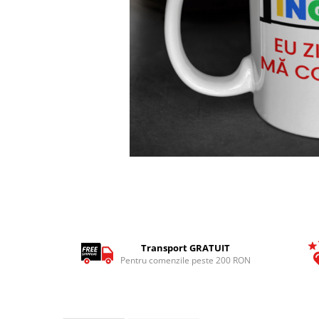
Tricouri Pescari
Tricouri Mecanici
Tricouri Fermieri
Tricouri Bere
Tricouri Auto
Tricouri Rock si Tribal
Tricouri Aniversare
Tricouri Cupluri
Distribuie
Tricouri Burlaci
pe
Facebook
Tricouri Familie
Tricouri Diverse
Tricouri Azi esti Tanar si maine...
Transport GRATUIT
Pentru comenzile peste 200 RON
Tricouri Motivationale
Tricouri Mamici
Tricouri Pensionari