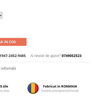
A IN COS
1947-2452-9485
Ai nevoie de ajutor?
0749052523
informatii
5 zile
Fabricat in ROMANIA
ru tine
Sustine antreprenorii locali.