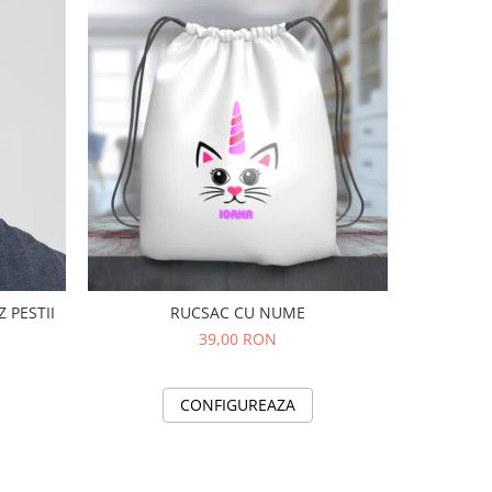
ZATA SALVEZ PESTII
RUCSAC CU NUME
RUCSAC P
39,00 RON
CONFIGUREAZA