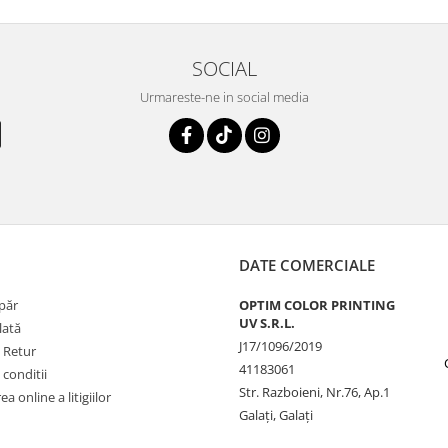
SOCIAL
Urmareste-ne in social media
DATE COMERCIALE
păr
OPTIM COLOR PRINTING
UV S.R.L.
lată
J17/1096/2019
e Retur
41183061
 conditii
Str. Razboieni, Nr.76, Ap.1
a online a litigiilor
Galați, Galați