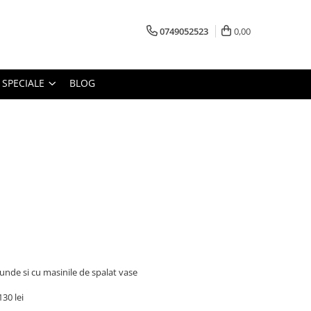
0749052523
0,00
 SPECIALE
BLOG
nde si cu masinile de spalat vase
30 lei