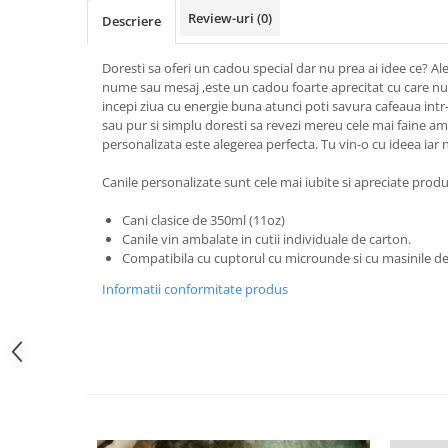
Review-uri
(0)
Tricouri Animalute
Descriere
Tricouri Stari
Doresti sa oferi un cadou special dar nu prea ai idee ce? A
Tricouri Gameri
nume sau mesaj ,este un cadou foarte aprecitat cu care nu d
incepi ziua cu energie buna atunci poti savura cafeaua intr-
Tricouri Mesaje Virale
sau pur si simplu doresti sa revezi mereu cele mai faine am
Tricouri Vesele
personalizata este alegerea perfecta. Tu vin-o cu ideea iar n
Tricouri Zicale Romanesti
Canile personalizate sunt cele mai iubite si apreciate produs
Tricouri Copii
Cani clasice de 350ml (11oz)
Canile vin ambalate in cutii individuale de carton.
Compatibila cu cuptorul cu microunde si cu masinile de
Informatii conformitate produs