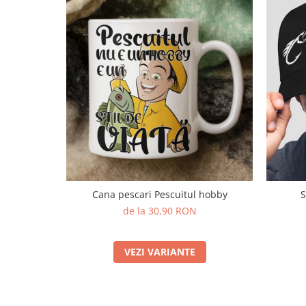
Cana pescari Pescuitul hobby
S
de la 30,90 RON
VEZI VARIANTE