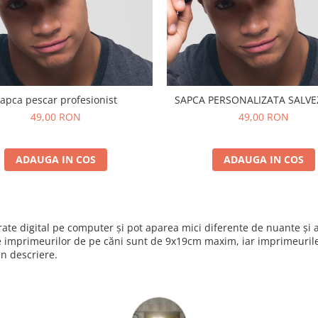
apca pescar profesionist
SAPCA PERSONALI
49,00 RON
49,00 RON
ADAUGA IN COS
ADAUGA IN COS
nerate digital pe computer și pot aparea mici diferente de nuante ș
e imprimeurilor de pe căni sunt de 9x19cm maxim, iar imprimeurile 
in descriere.