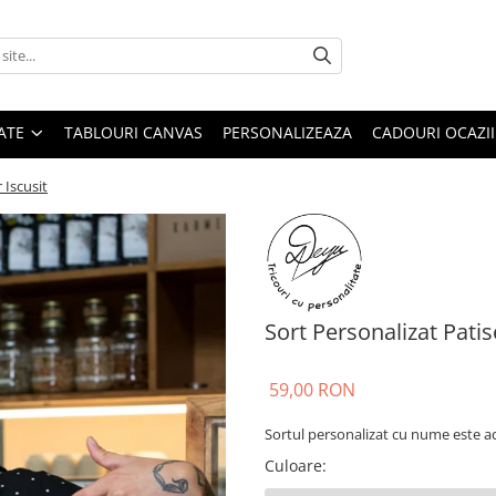
ATE
TABLOURI CANVAS
PERSONALIZEAZA
CADOURI OCAZII
 Iscusit
Sort Personalizat Patis
59,00 RON
Sortul personalizat cu nume este ac
Culoare
: