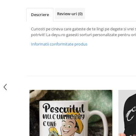
Tricouri Animalute
Review-uri
(0)
Descriere
Tricouri Stari
Tricouri Gameri
Cunosti pe cineva care gateste de te lingi pe degete si vrei sa
Tricouri Mesaje Virale
potrivit! La deyu.ro gasesti sorturi personalizate pentru ori
Tricouri Vesele
Informatii conformitate produs
Tricouri Zicale Romanesti
Tricouri Copii