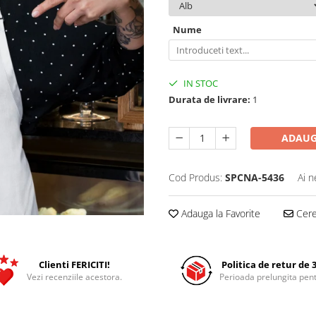
Nume
IN STOC
Durata de livrare:
1
ADAUG
Cod Produs:
SPCNA-5436
Ai n
Adauga la Favorite
Cere 
Clienti FERICITI!
Politica de retur de 3
Vezi recenziile acestora.
Perioada prelungita pent