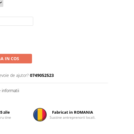
A IN COS
evoie de ajutor?
0749052523
informatii
5 zile
Fabricat in ROMANIA
ru tine
Sustine antreprenorii locali.