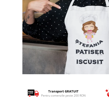
Tricouri Pescari
Tricouri Mecanici
Tricouri Fermieri
Tricouri Bere
Tricouri Auto
Tricouri Rock si Tribal
Tricouri Aniversare
Tricouri Cupluri
Tricouri Burlaci
Tricouri Familie
Tricouri Diverse
Distribuie
pe
Tricouri Azi esti Tanar si maine...
Facebook
Tricouri Motivationale
Transport GRATUIT
Pentru comenzile peste 200 RON
Tricouri Mamici
Tricouri Pensionari