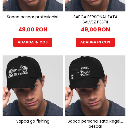
Tricouri Diverse
Tricouri Azi esti Tanar si maine...
Sapca pescar profesionist
SAPCA PERSONALIZATA
Tricouri Motivationale
SALVEZ PESTII
Tricouri Mamici
49,00 RON
49,00 RON
Tricouri Pensionari
ADAUGA IN COS
ADAUGA IN COS
Tricouri Animalute
Tricouri Stari
Tricouri Gameri
Tricouri Mesaje Virale
Tricouri Vesele
Tricouri Zicale Romanesti
Tricouri Copii
Sapca go fishing
Sapca personalizata Regele
pescar