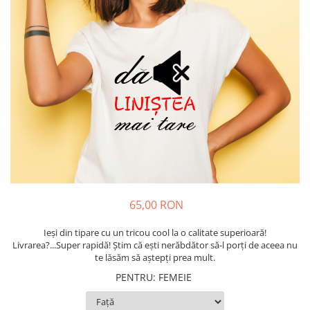
Tricouri Diverse
Tricouri Azi esti Tanar si maine...
Tricouri Motivationale
Tricouri Mamici
Tricouri Pensionari
Tricouri Animalute
Tricouri Stari
Tricouri Gameri
Tricouri Mesaje Virale
Tricouri Vesele
65,00 RON
Tricouri Zicale Romanesti
Ieși din tipare cu un tricou cool la o calitate superioară!
Tricouri Copii
Livrarea?...Super rapidă! Știm că ești nerăbdător să-l porți de aceea nu
te lăsăm să aștepți prea mult.
PENTRU
:
FEMEIE