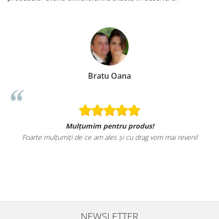
Loredana Gratie
Sunt mai mult decat incantata de ele, materialele
tricourilor sunt foarte calitative,
Croiul foarte frumos, am ramas placut impresionata, abia astept
sa revin cu alte comenzi si sa incerc si alte produse.
NEWSLETTER