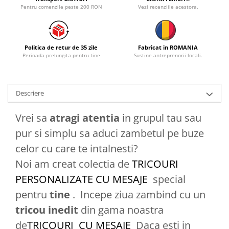
Pentru comenzile peste 200 RON
Vezi recenziile acestora.
Politica de retur de 35 zile
Fabricat in ROMANIA
Perioada prelungita pentru tine
Sustine antreprenorii locali.
Descriere
Vrei sa
atragi atentia
in grupul tau sau
pur si simplu sa aduci zambetul pe buze
celor cu care te intalnesti?
Noi am creat colectia de
TRICOURI
PERSONALIZATE CU MESAJE
special
pentru
tine
. Incepe ziua zambind cu un
tricou
inedit
din gama noastra
de
TRICOURI CU MESAJE
Daca esti in