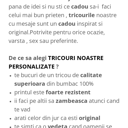
pana de idei si nu sti ce
cadou
sa-i faci
celui mai bun prieten ,
tricourile
noastre
cu mesaje sunt un
cadou
inspirat si
original.Potrivite pentru orice ocazie,
varsta , sex sau preferinte.
De ce sa alegi
TRICOURI NOASTRE
PERSONALIZATE
?
te bucuri de un tricou de
calitate
superioara
din bumbac 100%
printul este
foarte rezistent
ii faci pe altii sa
zambeasca
atunci cand
te vad
arati celor din jur ca esti
original
te simti ca o
vedeta
cand oamenii se