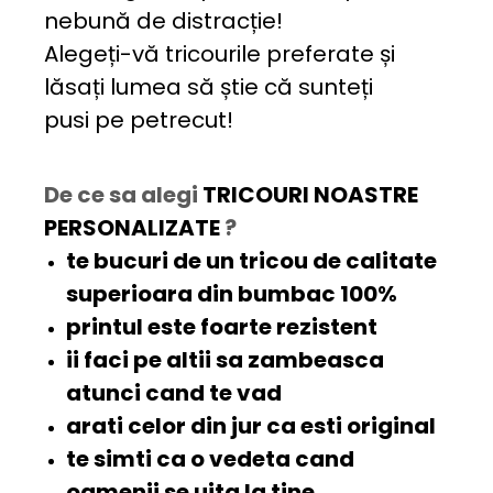
nebună de distracție!
Alegeți-vă tricourile preferate și
lăsați lumea să știe că sunteți
pusi pe petrecut!
De ce sa alegi
TRICOURI NOASTRE
PERSONALIZATE
?
te bucuri de un tricou de
calitate
superioara
din bumbac 100%
printul este
foarte rezistent
ii faci pe altii sa
zambeasca
atunci cand te vad
arati celor din jur ca esti
original
te simti ca o
vedeta
cand
oamenii se uita la tine