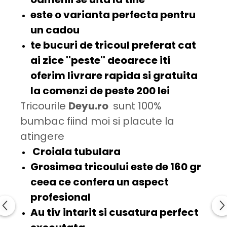
este o varianta perfecta pentru
un
cadou
te bucuri
de tricoul preferat cat
ai zice
''peste'
' deoarece iti
oferim
livrare rapida
si
gratuita
la comenzi de peste 200 lei
Tricourile
Deyu.ro
sunt 100%
bumbac fiind moi si placute la
atingere
Croiala tubulara
Grosimea tricoului este de
160 gr
ceea ce confera un aspect
profesional
Au tiv intarit si cusatura
perfect