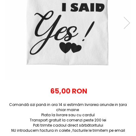
Tricouri Diverse
Tricouri Azi esti Tanar si maine...
Tricouri Motivationale
Tricouri Mamici
Tricouri Pensionari
Tricouri Animalute
Tricouri Stari
Tricouri Gameri
Tricouri Mesaje Virale
Tricouri Vesele
65,00 RON
Tricouri Zicale Romanesti
Comandă azi pană in ora 14 si estimăm livrarea oriunde in țara
Tricouri Copii
chiar maine
Plata la livrare sau cu cardul
Transport gratuit la comenzi peste 200 lei
Poti trimite cadoul direct sărbătoritului
NU introducem factura in colete , facturile le trimitem pe email