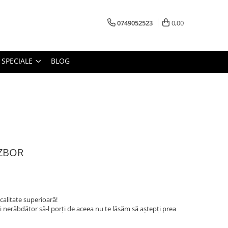
0749052523
0,00
 SPECIALE
BLOG
ZBOR
 calitate superioară!
ti nerăbdător să-l porți de aceea nu te lăsăm să aștepți prea