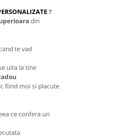
PERSONALIZATE
?
superioara
din
 cand te vad
 uita la tine
cadou
fiind moi si placute
eea ce confera un
ecutata