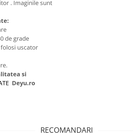
tor . Imaginile sunt
ate:
are
40 de grade
 folosi uscator
re.
litatea si
ZATE
Deyu.ro
RECOMANDARI