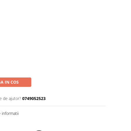
A IN COS
e de ajutor?
0749052523
informatii