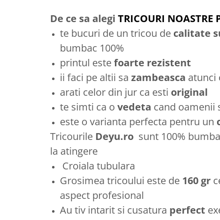
De ce sa alegi
TRICOURI NOASTRE 
te bucuri de un tricou de
calitate 
bumbac 100%
printul este
foarte rezistent
ii faci pe altii sa
zambeasca
atunci
arati celor din jur ca esti
original
te simti ca o
vedeta
cand oamenii se
este o varianta perfecta pentru un
Tricourile
Deyu.ro
sunt 100% bumbac 
la atingere
Croiala tubulara
Grosimea tricoului este de
160 gr
c
aspect profesional
Au tiv intarit si cusatura
perfect
ex