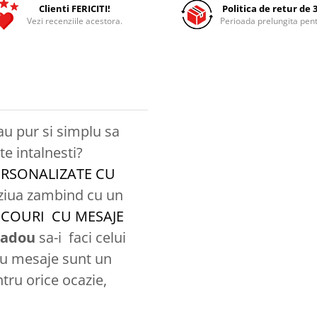
Clienti FERICITI!
Politica de retur de 3
Vezi recenziile acestora.
Perioada prelungita pent
au pur si simplu sa
e intalnesti?
ERSONALIZATE CU
ziua zambind cu un
ICOURI CU MESAJE
adou
sa-i faci celui
u mesaje sunt un
ntru orice ocazie,