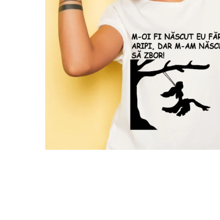
Tricouri Pescari
Tricouri Mecanici
Tricouri Fermieri
Tricouri Bere
Tricouri Auto
Tricouri Rock si Tribal
Tricouri Aniversare
Tricouri Cupluri
Tricouri Burlaci
Tricouri Familie
Tricouri Diverse
Distribuie
pe
Tricouri Azi esti Tanar si maine...
Facebook
Tricouri Motivationale
Tricouri Mamici
Tricouri Pensionari