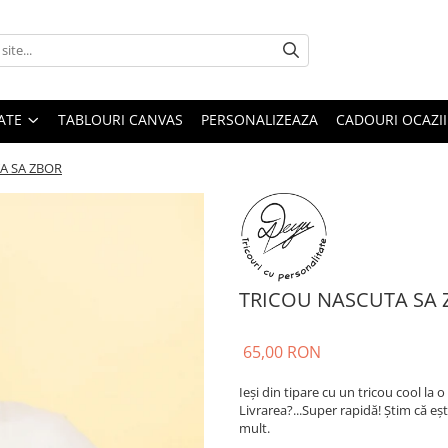
ATE
TABLOURI CANVAS
PERSONALIZEAZA
CADOURI OCAZII
A SA ZBOR
TRICOU NASCUTA SA 
65,00 RON
Ieși din tipare cu un tricou cool la o
Livrarea?...Super rapidă! Știm că eș
mult.