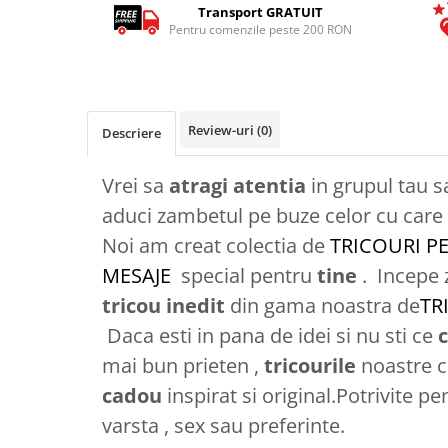
Transport GRATUIT
Tricouri Animalute
Pentru comenzile peste 200 RON
Tricouri Stari
Tricouri Gameri
Tricouri Mesaje Virale
Review-uri
(0)
Descriere
Tricouri Vesele
Tricouri Zicale Romanesti
Vrei sa
atragi atentia
in grupul tau s
Tricouri Copii
aduci zambetul pe buze celor cu care t
Noi am creat colectia de
TRICOURI P
MESAJE
special pentru
tine
. Incepe 
tricou
inedit
din gama noastra de
TR
Daca esti in pana de idei si nu sti ce
c
mai bun prieten ,
tricourile
noastre c
cadou
inspirat si original.Potrivite pe
varsta , sex sau preferinte.