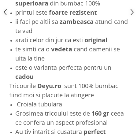
superioara
din bumbac 100%
printul este
foarte rezistent
ii faci pe altii sa
zambeasca
atunci cand
te vad
arati celor din jur ca esti
original
te simti ca o
vedeta
cand oamenii se
uita la tine
este o varianta perfecta pentru un
cadou
Tricourile
Deyu.ro
sunt 100% bumbac
fiind moi si placute la atingere
Croiala tubulara
Grosimea tricoului este de
160 gr
ceea
ce confera un aspect profesional
Au tiv intarit si cusatura
perfect