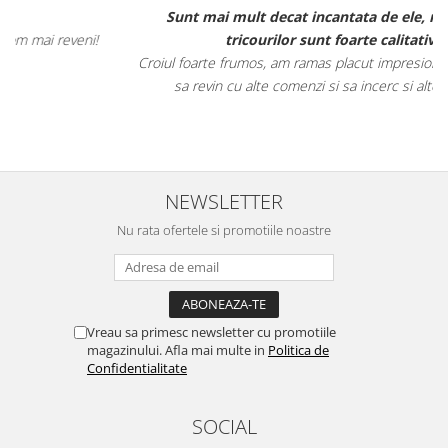
Sunt mai mult decat incantata de ele, materialele
tricourilor sunt foarte calitative,
Croiul foarte frumos, am ramas placut impresionata, abia astept
sa revin cu alte comenzi si sa incerc si alte produse.
NEWSLETTER
Nu rata ofertele si promotiile noastre
Vreau sa primesc newsletter cu promotiile
magazinului. Afla mai multe in
Politica de
Confidentialitate
SOCIAL