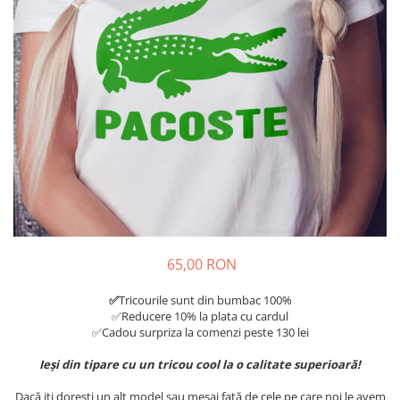
Tricouri Diverse
Tricouri Azi esti Tanar si maine...
Tricouri Motivationale
Tricouri Mamici
Tricouri Pensionari
Tricouri Animalute
Tricouri Stari
Tricouri Gameri
Tricouri Mesaje Virale
Tricouri Vesele
65,00 RON
Tricouri Zicale Romanesti
✅
Tricourile sunt din bumbac 100%
Tricouri Copii
✅Reducere 10% la plata cu cardul
✅Cadou surpriza la comenzi peste 130 lei
Ieși din tipare cu un tricou cool la o calitate superioară!
Dacă iți dorești un alt model sau mesaj față de cele pe care noi le avem