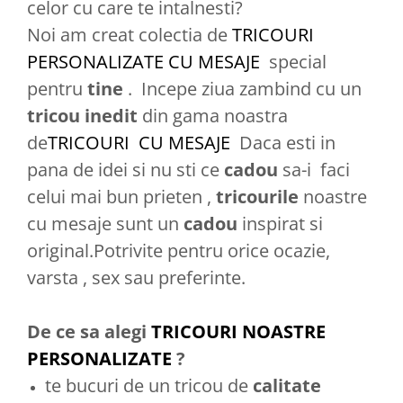
celor cu care te intalnesti?
Noi am creat colectia de
TRICOURI
PERSONALIZATE CU MESAJE
special
pentru
tine
. Incepe ziua zambind cu un
tricou
inedit
din gama noastra
de
TRICOURI CU MESAJE
Daca esti in
pana de idei si nu sti ce
cadou
sa-i faci
celui mai bun prieten ,
tricourile
noastre
cu mesaje sunt un
cadou
inspirat si
original.Potrivite pentru orice ocazie,
varsta , sex sau preferinte.
De ce sa alegi
TRICOURI NOASTRE
PERSONALIZATE
?
te bucuri de un tricou de
calitate