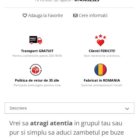
Adauga la Favorite
Cere informatii
Transport GRATUIT
Clienti FERICITI!
Pentru comenzile peste 200 RON
Vezi recenziile acestora.
Politica de retur de 35 zile
Fabricat in ROMANIA
Perioada prelungita pentru tine
Sustine antreprenorii locali.
Descriere
Vrei sa
atragi atentia
in grupul tau sau
pur si simplu sa aduci zambetul pe buze