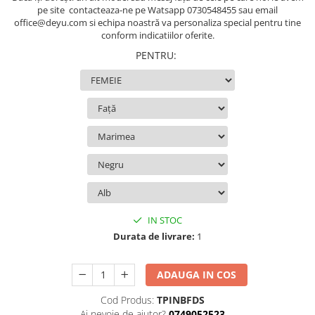
pe site contacteaza-ne pe Watsapp 0730548455 sau email
office@deyu.com si echipa noastră va personaliza special pentru tine
conform indicatiilor oferite.
PENTRU
:
IN STOC
Durata de livrare:
1
ADAUGA IN COS
Cod Produs:
TPINBFDS
Ai nevoie de ajutor?
0749052523