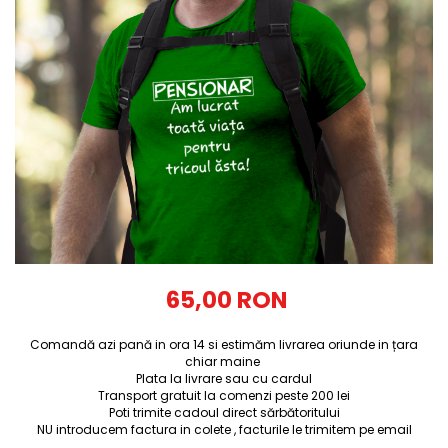
Tricouri Diverse
Tricouri Azi esti Tanar si maine...
Tricouri Motivationale
Tricouri Mamici
Tricouri Pensionari
Tricouri Animalute
Tricouri Stari
Tricouri Gameri
Tricouri Mesaje Virale
Tricouri Vesele
65,00 RON
Tricouri Zicale Romanesti
Comandă azi pană in ora 14 si estimăm livrarea oriunde in țara
Tricouri Copii
chiar maine
Plata la livrare sau cu cardul
Transport gratuit la comenzi peste 200 lei
Poti trimite cadoul direct sărbătoritului
NU introducem factura in colete , facturile le trimitem pe email