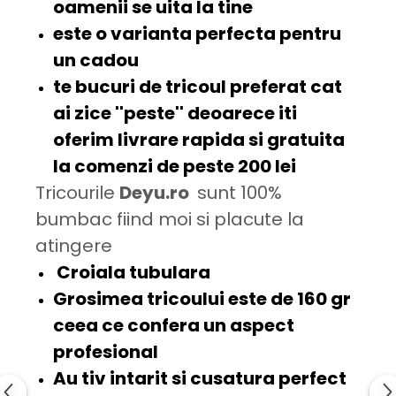
oamenii se uita la tine
este o varianta perfecta pentru
un
cadou
te bucuri
de tricoul preferat cat
ai zice
''peste'
' deoarece iti
oferim
livrare rapida
si
gratuita
la comenzi de peste 200 lei
Tricourile
Deyu.ro
sunt 100%
bumbac fiind moi si placute la
atingere
Croiala tubulara
Grosimea tricoului este de
160 gr
ceea ce confera un aspect
profesional
Au tiv intarit si cusatura
perfect