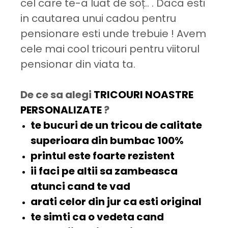
cel care te-a luat de soț.. . Daca esti
in cautarea unui cadou pentru
pensionare esti unde trebuie ! Avem
cele mai cool tricouri pentru viitorul
pensionar din viata ta.
De ce sa alegi
TRICOURI NOASTRE
PERSONALIZATE
?
te bucuri de un tricou de
calitate
superioara
din bumbac 100%
printul este
foarte rezistent
ii faci pe altii sa
zambeasca
atunci cand te vad
arati celor din jur ca esti
original
te simti ca o
vedeta
cand