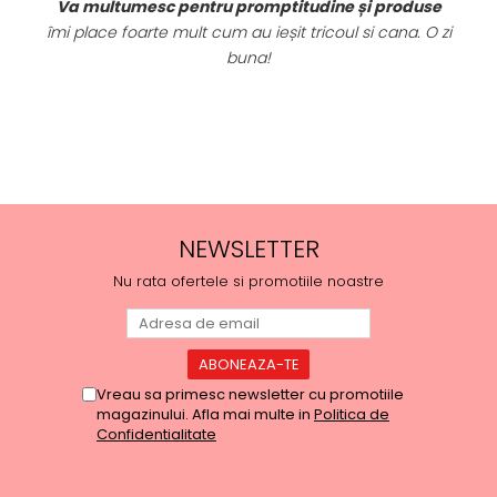
 decat incantata de ele, materialele
Va multumesc pe
ourilor sunt foarte calitative,
îmi place foarte mu
rumos, am ramas placut impresionata, abia
in cu alte comenzi si sa incerc si alte
produse.
NEWSLETTER
Nu rata ofertele si promotiile noastre
Vreau sa primesc newsletter cu promotiile
magazinului. Afla mai multe in
Politica de
Confidentialitate