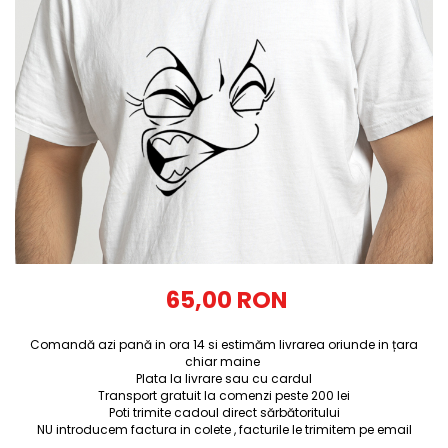
Tricouri Diverse
Tricouri Azi esti Tanar si maine...
Tricouri Motivationale
Tricouri Mamici
Tricouri Pensionari
Tricouri Animalute
Tricouri Stari
Tricouri Gameri
Tricouri Mesaje Virale
Tricouri Vesele
65,00 RON
Tricouri Zicale Romanesti
Comandă azi pană in ora 14 si estimăm livrarea oriunde in țara
Tricouri Copii
chiar maine
Plata la livrare sau cu cardul
Transport gratuit la comenzi peste 200 lei
Poti trimite cadoul direct sărbătoritului
NU introducem factura in colete , facturile le trimitem pe email