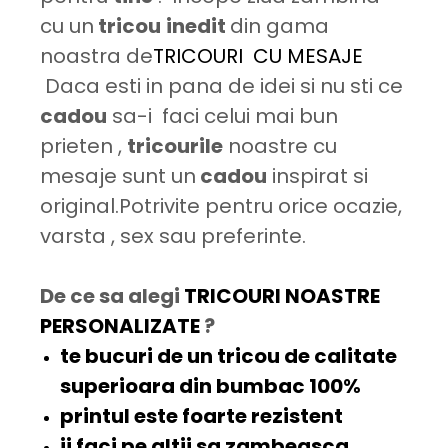
cu un
tricou
inedit
din gama
noastra de
TRICOURI CU MESAJE
Daca esti in pana de idei si nu sti ce
cadou
sa-i faci celui mai bun
prieten ,
tricourile
noastre cu
mesaje sunt un
cadou
inspirat si
original.Potrivite pentru orice ocazie,
varsta , sex sau preferinte.
De ce sa alegi
TRICOURI NOASTRE
PERSONALIZATE
?
te bucuri de un tricou de
calitate
superioara
din bumbac 100%
printul este
foarte rezistent
ii faci pe altii sa
zambeasca