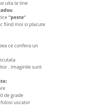
 uita la tine
cadou
 zice
''peste'
'
fiind moi si placute
eea ce confera un
ecutata
tor . Imaginile sunt
ate:
are
40 de grade
 folosi uscator