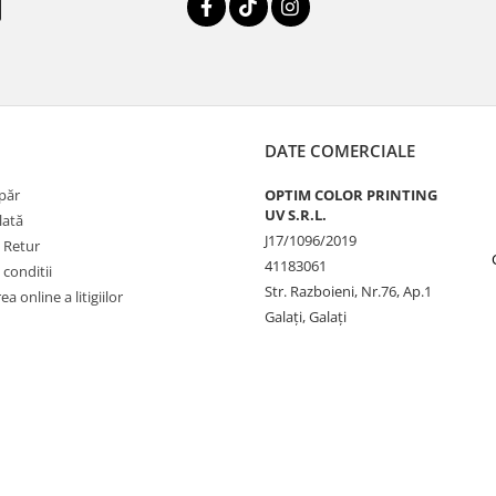
DATE COMERCIALE
păr
OPTIM COLOR PRINTING
UV S.R.L.
lată
J17/1096/2019
e Retur
41183061
 conditii
Str. Razboieni, Nr.76, Ap.1
a online a litigiilor
Galați, Galați