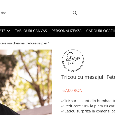
ATE
TABLOURI CANVAS
PERSONALIZEAZA
CADOURI OCAZII
etele ma cheama trebuie sa plec"
Tricou cu mesajul "Fet
67,00 RON
Tricourile sunt din bumbac 
✅
✅Reducere 10% la plata cu car
✅Cadou surpriza la comenzi pe