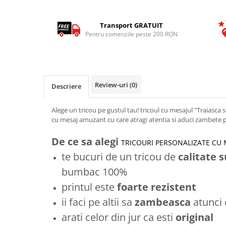
Tricouri Animalute
Tricouri Stari
Transport GRATUIT
Pentru comenzile peste 200 RON
Tricouri Gameri
Tricouri Mesaje Virale
Tricouri Vesele
Review-uri
(0)
Descriere
Tricouri Zicale Romanesti
Tricouri Copii
Alege un tricou pe gustul tau! tricoul cu mesajul "Traiasca s
cu mesaj amuzant cu care atragi atentia si aduci zambete 
De ce sa alegi
TRICOURI PERSONALIZATE CU
te bucuri de un tricou de
calitate 
bumbac 100%
printul este
foarte rezistent
ii faci pe altii sa
zambeasca
atunci
arati celor din jur ca esti
original