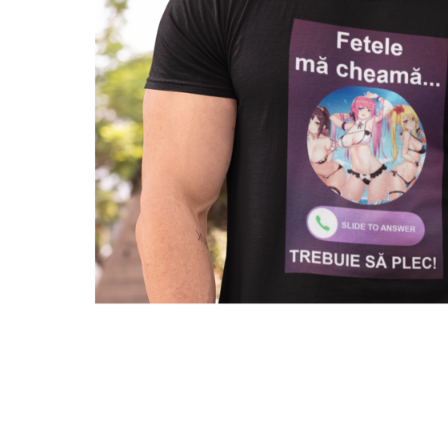
Tricouri Pescari
Tricouri Mecanici
Tricouri Fermieri
Tricouri Bere
Tricouri Auto
Tricouri Rock si Tribal
Tricouri Aniversare
Tricouri Cupluri
Tricouri Burlaci
Tricouri Familie
Tricouri Diverse
Distribuie
pe
Tricouri Azi esti Tanar si maine...
Facebook
Tricouri Motivationale
Tricouri Mamici
Tricouri Pensionari