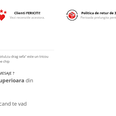
Clienti FERICITI!
Politica de retur de 3
Vezi recenziile acestora.
Perioada prelungita pent
otul,cu drag sefa" este un tricou
pe chip
 MESAJE
?
superioara
din
 cand te vad