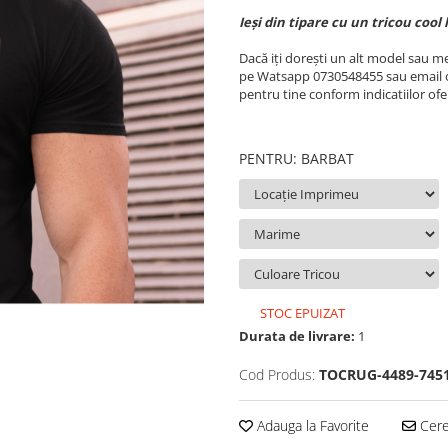
Ieși din tipare cu un tricou cool 
Dacă iți dorești un alt model sau m
pe Watsapp 0730548455 sau email o
pentru tine conform indicatiilor ofer
PENTRU
:
BARBAT
STOC EPUIZAT
Durata de livrare:
1
Cod Produs:
TOCRUG-4489-7451
Adauga la Favorite
Cere 