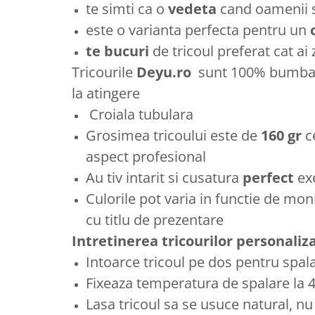
te simti ca o
vedeta
cand oamenii se
este o varianta perfecta pentru un
te bucuri
de tricoul preferat cat ai
Tricourile
Deyu.ro
sunt 100% bumbac 
la atingere
Croiala tubulara
Grosimea tricoului este de
160 gr
c
aspect profesional
Au tiv intarit si cusatura
perfect
ex
Culorile pot varia in functie de moni
cu titlu de prezentare
Intretinerea tricourilor personaliz
Intoarce tricoul pe dos pentru spal
Fixeaza temperatura de spalare la 
Lasa tricoul sa se usuce natural, nu