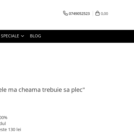
0749052523
0,00
 SPECIALE
BLOG
ele ma cheama trebuie sa plec"
100%
dul
ste 130 lei