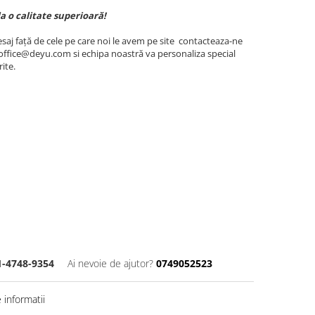
la o calitate superioară!
esaj față de cele pe care noi le avem pe site contacteaza-ne
ffice@deyu.com si echipa noastră va personaliza special
ite.
-4748-9354
Ai nevoie de ajutor?
0749052523
informatii