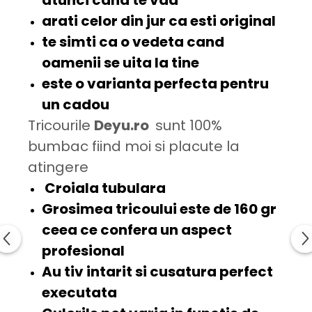
arati celor din jur ca esti
original
te simti ca o
vedeta
cand
oamenii se uita la tine
este o varianta perfecta pentru
un
cadou
Tricourile
Deyu.ro
sunt 100%
bumbac fiind moi si placute la
atingere
Croiala tubulara
Grosimea tricoului este de
160 gr
ceea ce confera un aspect
profesional
Au tiv intarit si cusatura
perfect
executata