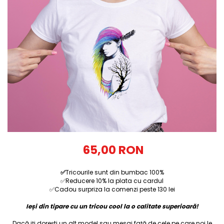
Tricouri Diverse
Tricouri Azi esti Tanar si maine...
Tricouri Motivationale
Tricouri Mamici
Tricouri Pensionari
Tricouri Animalute
Tricouri Stari
Tricouri Gameri
Tricouri Mesaje Virale
Tricouri Vesele
65,00 RON
Tricouri Zicale Romanesti
✅
Tricourile sunt din bumbac 100%
Tricouri Copii
✅Reducere 10% la plata cu cardul
✅Cadou surpriza la comenzi peste 130 lei
Ieși din tipare cu un tricou cool la o calitate superioară!
Dacă iți dorești un alt model sau mesaj față de cele pe care noi le