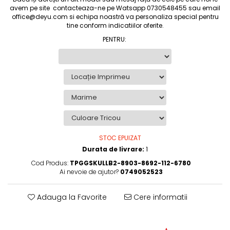
avem pe site contacteaza-ne pe Watsapp 0730548455 sau email
office@deyu.com si echipa noastră va personaliza special pentru
tine conform indicatiilor oferite.
PENTRU
:
STOC EPUIZAT
Durata de livrare:
1
Cod Produs:
TPGGSKULLB2-8903-8692-112-6780
Ai nevoie de ajutor?
0749052523
Adauga la Favorite
Cere informatii