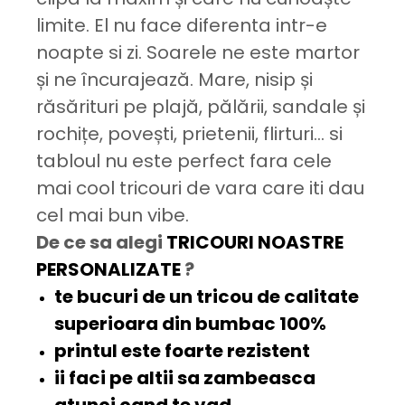
limite. El nu face diferenta intr-e
noapte si zi. Soarele ne este martor
și ne încurajează. Mare, nisip și
răsărituri pe plajă, pălării, sandale și
rochițe, povești, prietenii, flirturi... si
tabloul nu este perfect fara cele
mai cool tricouri de vara care iti dau
cel mai bun vibe.
De ce sa alegi
TRICOURI NOASTRE
PERSONALIZATE
?
te bucuri de un tricou de
calitate
superioara
din bumbac 100%
printul este
foarte rezistent
ii faci pe altii sa
zambeasca
atunci cand te vad