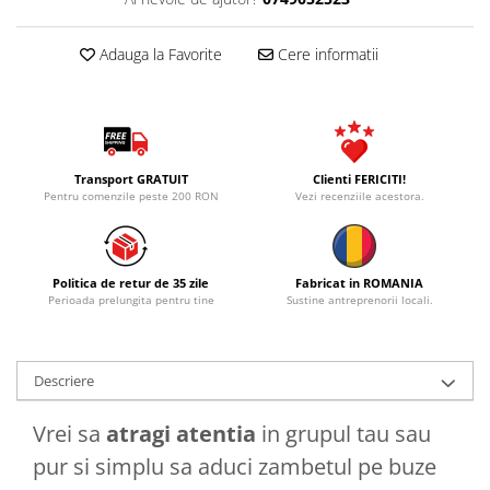
Adauga la Favorite
Cere informatii
Transport GRATUIT
Clienti FERICITI!
Pentru comenzile peste 200 RON
Vezi recenziile acestora.
Politica de retur de 35 zile
Fabricat in ROMANIA
Perioada prelungita pentru tine
Sustine antreprenorii locali.
Descriere
Vrei sa
atragi atentia
in grupul tau sau
pur si simplu sa aduci zambetul pe buze