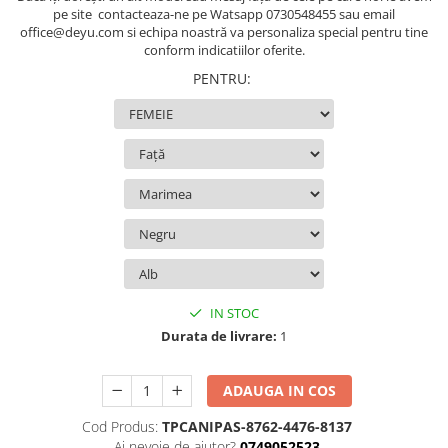
pe site contacteaza-ne pe Watsapp 0730548455 sau email
office@deyu.com si echipa noastră va personaliza special pentru tine
conform indicatiilor oferite.
PENTRU
:
IN STOC
Durata de livrare:
1
ADAUGA IN COS
Cod Produs:
TPCANIPAS-8762-4476-8137
Ai nevoie de ajutor?
0749052523