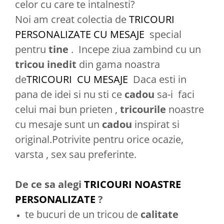
celor cu care te intalnesti?
Noi am creat colectia de
TRICOURI
PERSONALIZATE CU MESAJE
special
pentru
tine
. Incepe ziua zambind cu un
tricou
inedit
din gama noastra
de
TRICOURI CU MESAJE
Daca esti in
pana de idei si nu sti ce
cadou
sa-i faci
celui mai bun prieten ,
tricourile
noastre
cu mesaje sunt un
cadou
inspirat si
original.Potrivite pentru orice ocazie,
varsta , sex sau preferinte.
De ce sa alegi
TRICOURI NOASTRE
PERSONALIZATE
?
te bucuri de un tricou de
calitate