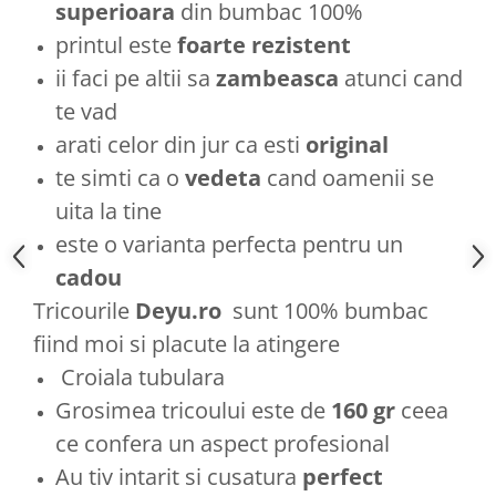
superioara
din bumbac 100%
printul este
foarte rezistent
ii faci pe altii sa
zambeasca
atunci cand
te vad
arati celor din jur ca esti
original
te simti ca o
vedeta
cand oamenii se
uita la tine
este o varianta perfecta pentru un
cadou
Tricourile
Deyu.ro
sunt 100% bumbac
fiind moi si placute la atingere
Croiala tubulara
Grosimea tricoului este de
160 gr
ceea
ce confera un aspect profesional
Au tiv intarit si cusatura
perfect