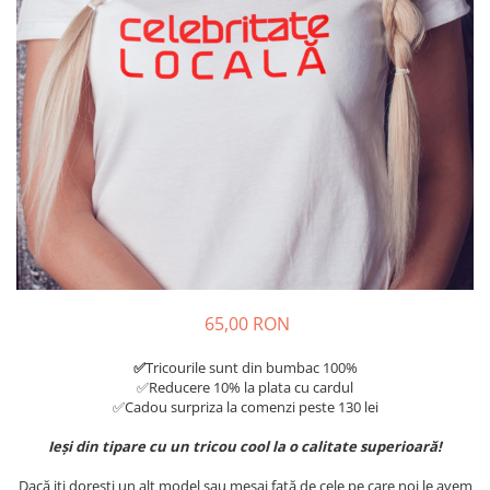
Tricouri Diverse
Tricouri Azi esti Tanar si maine...
Tricouri Motivationale
Tricouri Mamici
Tricouri Pensionari
Tricouri Animalute
Tricouri Stari
Tricouri Gameri
Tricouri Mesaje Virale
Tricouri Vesele
65,00 RON
Tricouri Zicale Romanesti
✅
Tricourile sunt din bumbac 100%
Tricouri Copii
✅Reducere 10% la plata cu cardul
✅Cadou surpriza la comenzi peste 130 lei
Ieși din tipare cu un tricou cool la o calitate superioară!
Dacă iți dorești un alt model sau mesaj față de cele pe care noi le avem