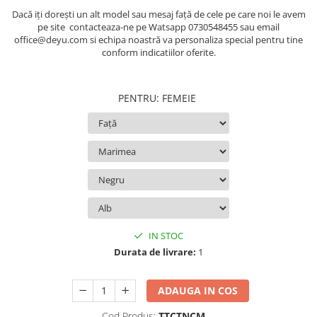
Dacă iți dorești un alt model sau mesaj față de cele pe care noi le avem
pe site contacteaza-ne pe Watsapp 0730548455 sau email
office@deyu.com si echipa noastră va personaliza special pentru tine
conform indicatiilor oferite.
PENTRU
:
FEMEIE
IN STOC
Durata de livrare:
1
ADAUGA IN COS
Cod Produs:
TTCTNCM