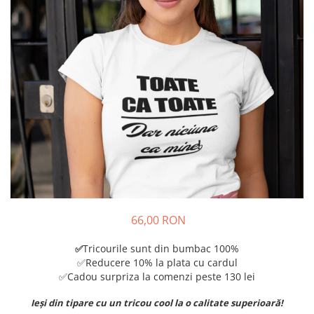
Tricouri Diverse
Tricouri Azi esti Tanar si maine...
Tricouri Motivationale
Tricouri Mamici
Tricouri Pensionari
Tricouri Animalute
Tricouri Stari
Tricouri Gameri
Tricouri Mesaje Virale
Tricouri Vesele
66,00 RON
Tricouri Zicale Romanesti
Tricouri Copii
Tricourile sunt din bumbac 100%
✅
✅Reducere 10% la plata cu cardul
✅Cadou surpriza la comenzi peste 130 lei
Ieși din tipare cu un tricou cool la o calitate superioară!