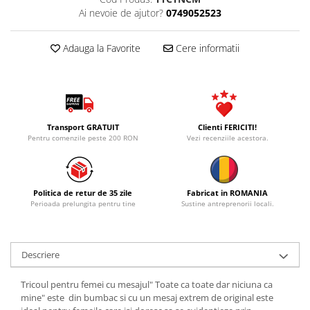
Ai nevoie de ajutor?
0749052523
Adauga la Favorite
Cere informatii
Transport GRATUIT
Clienti FERICITI!
Pentru comenzile peste 200 RON
Vezi recenziile acestora.
Politica de retur de 35 zile
Fabricat in ROMANIA
Perioada prelungita pentru tine
Sustine antreprenorii locali.
Descriere
Tricoul pentru femei cu mesajul" Toate ca toate dar niciuna ca
mine" este din bumbac si cu un mesaj extrem de original este