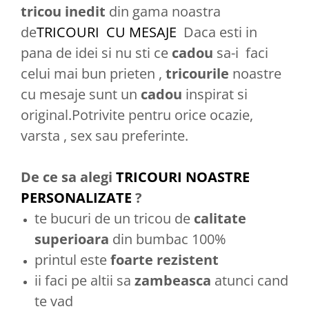
tricou
inedit
din gama noastra
de
TRICOURI CU MESAJE
Daca esti in
pana de idei si nu sti ce
cadou
sa-i faci
celui mai bun prieten ,
tricourile
noastre
cu mesaje sunt un
cadou
inspirat si
original.Potrivite pentru orice ocazie,
varsta , sex sau preferinte.
De ce sa alegi
TRICOURI NOASTRE
PERSONALIZATE
?
te bucuri de un tricou de
calitate
superioara
din bumbac 100%
printul este
foarte rezistent
ii faci pe altii sa
zambeasca
atunci cand
te vad