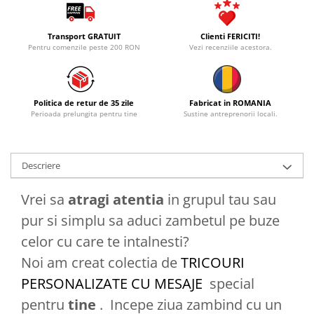
Transport GRATUIT
Clienti FERICITI!
Pentru comenzile peste 200 RON
Vezi recenziile acestora.
Politica de retur de 35 zile
Fabricat in ROMANIA
Perioada prelungita pentru tine
Sustine antreprenorii locali.
Descriere
Vrei sa
atragi atentia
in grupul tau sau
pur si simplu sa aduci zambetul pe buze
celor cu care te intalnesti?
Noi am creat colectia de
TRICOURI
PERSONALIZATE CU MESAJE
special
pentru
tine
. Incepe ziua zambind cu un