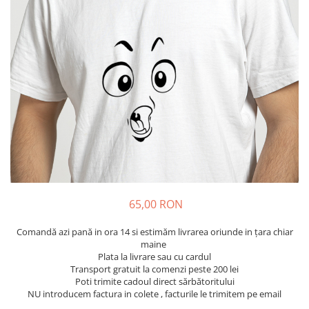
Tricouri Diverse
Tricouri Azi esti Tanar si maine...
Tricouri Motivationale
Tricouri Mamici
Tricouri Pensionari
Tricouri Animalute
Tricouri Stari
Tricouri Gameri
Tricouri Mesaje Virale
Tricouri Vesele
65,00 RON
Tricouri Zicale Romanesti
Comandă azi pană in ora 14 si estimăm livrarea oriunde in țara chiar
Tricouri Copii
maine
Plata la livrare sau cu cardul
Transport gratuit la comenzi peste 200 lei
Poti trimite cadoul direct sărbătoritului
NU introducem factura in colete , facturile le trimitem pe email