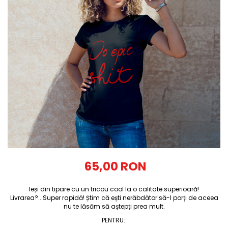
Tricouri Diverse
Tricouri Azi esti Tanar si maine...
Tricouri Motivationale
Tricouri Mamici
Tricouri Pensionari
Tricouri Animalute
Tricouri Stari
Tricouri Gameri
Tricouri Mesaje Virale
Tricouri Vesele
Tricouri Zicale Romanesti
65,00 RON
Tricouri Copii
Ieși din tipare cu un tricou cool la o calitate superioară!
Livrarea?...Super rapidă! Știm că ești nerăbdător să-l porți de aceea
nu te lăsăm să aștepți prea mult.
PENTRU
: