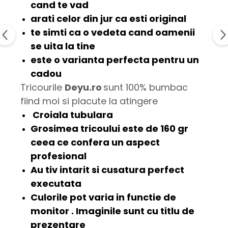
cand te vad
arati celor din jur ca esti
original
te simti ca o
vedeta
cand oamenii
se uita la tine
este o varianta perfecta pentru un
cadou
Tricourile
Deyu.ro
sunt 100% bumbac
fiind moi si placute la atingere
Croiala tubulara
Grosimea tricoului este de
160 gr
ceea ce confera un aspect
profesional
Au tiv intarit si cusatura
perfect
executata
Culorile pot varia in functie de
monitor . Imaginile sunt cu titlu de
prezentare