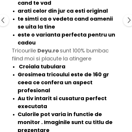
cand te vad
arati celor din jur ca esti
original
te simti ca o
vedeta
cand oamenii
se uita la tine
este o varianta perfecta pentru un
cadou
Tricourile
Deyu.ro
sunt 100% bumbac
fiind moi si placute la atingere
Croiala tubulara
Grosimea tricoului este de
160 gr
ceea ce confera un aspect
profesional
Au tiv intarit si cusatura
perfect
executata
Culorile pot varia in functie de
monitor . Imaginile sunt cu titlu de
prezentare