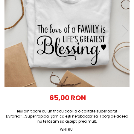
Tricouri Diverse
Tricouri Azi esti Tanar si maine...
Tricouri Motivationale
Tricouri Mamici
Tricouri Pensionari
Tricouri Animalute
Tricouri Stari
Tricouri Gameri
Tricouri Mesaje Virale
Tricouri Vesele
Tricouri Zicale Romanesti
65,00 RON
Tricouri Copii
Ieși din tipare cu un tricou cool la o calitate superioară!
Livrarea?...Super rapidă! Știm că ești nerăbdător să-l porți de aceea
nu te lăsăm să aștepți prea mult.
PENTRU
: