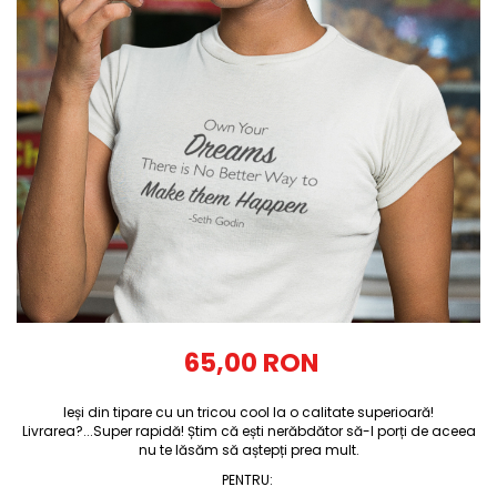
Tricouri Diverse
Tricouri Azi esti Tanar si maine...
Tricouri Motivationale
Tricouri Mamici
Tricouri Pensionari
Tricouri Animalute
Tricouri Stari
Tricouri Gameri
Tricouri Mesaje Virale
Tricouri Vesele
Tricouri Zicale Romanesti
65,00 RON
Tricouri Copii
Ieși din tipare cu un tricou cool la o calitate superioară!
Livrarea?...Super rapidă! Știm că ești nerăbdător să-l porți de aceea
nu te lăsăm să aștepți prea mult.
PENTRU
: