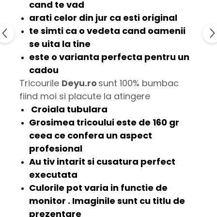
cand te vad
arati celor din jur ca esti
original
te simti ca o
vedeta
cand oamenii
se uita la tine
este o varianta perfecta pentru un
cadou
Tricourile
Deyu.ro
sunt 100% bumbac
fiind moi si placute la atingere
Croiala tubulara
Grosimea tricoului este de
160 gr
ceea ce confera un aspect
profesional
Au tiv intarit si cusatura
perfect
executata
Culorile pot varia in functie de
monitor . Imaginile sunt cu titlu de
prezentare