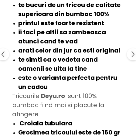
te bucuri de un tricou de
calitate
superioara
din bumbac 100%
printul este
foarte rezistent
ii faci pe altii sa
zambeasca
atunci cand te vad
arati celor din jur ca esti
original
te simti ca o
vedeta
cand
oamenii se uita la tine
este o varianta perfecta pentru
un
cadou
Tricourile
Deyu.ro
sunt 100%
bumbac fiind moi si placute la
atingere
Croiala tubulara
Grosimea tricoului este de
160 gr