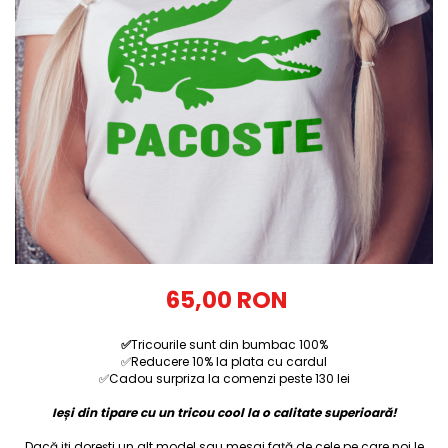
Tricouri Diverse
Tricouri Azi esti Tanar si maine...
Tricouri Motivationale
Tricouri Mamici
Tricouri Pensionari
Tricouri Animalute
Tricouri Stari
Tricouri Gameri
Tricouri Mesaje Virale
Tricouri Vesele
65,00 RON
Tricouri Zicale Romanesti
✅
Tricourile sunt din bumbac 100%
Tricouri Copii
✅Reducere 10% la plata cu cardul
✅Cadou surpriza la comenzi peste 130 lei
Ieși din tipare cu un tricou cool la o calitate superioară!
Dacă iți dorești un alt model sau mesaj față de cele pe care noi le