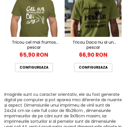
Tricou cel mai frumos
Tricou Daca nu ai un
pescar
pescar
65,90 RON
66,90 RON
CONFIGUREAZA
CONFIGUREAZA
Imaginile sunt cu caracter orientativ, ele au fost generate
digital pe computer și pot aparea mici diferente de nuante
și aspect. Dimensiunile unui imprimeu de vinil sunt de
24x24 cm iar cele full color de 18x28cm , dimensiunile
imprimeurilor de pe căni sunt de 9x19cm maxim, iar
imprimeurile sorturilor si al pernelor sunt de dimensiunile
unei coli A4, restul produselor avand dimensiunile afisate in