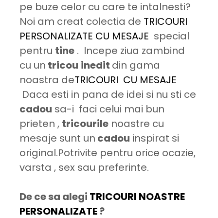
pe buze celor cu care te intalnesti?
Noi am creat colectia de
TRICOURI
PERSONALIZATE CU MESAJE
special
pentru
tine
. Incepe ziua zambind
cu un
tricou
inedit
din gama
noastra de
TRICOURI CU MESAJE
Daca esti in pana de idei si nu sti ce
cadou
sa-i faci celui mai bun
prieten ,
tricourile
noastre cu
mesaje sunt un
cadou
inspirat si
original.Potrivite pentru orice ocazie,
varsta , sex sau preferinte.
De ce sa alegi
TRICOURI NOASTRE
PERSONALIZATE
?