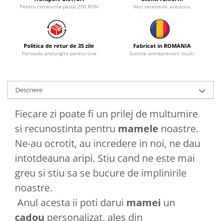
Pentru comenzile peste 200 RON
Vezi recenziile acestora.
Politica de retur de 35 zile
Fabricat in ROMANIA
Perioada prelungita pentru tine
Sustine antreprenorii locali.
Descriere
Fiecare zi poate fi un prilej de multumire
si recunostinta pentru
mamele
noastre.
Ne-au ocrotit, au incredere in noi, ne dau
intotdeauna aripi. Stiu cand ne este mai
greu si stiu sa se bucure de implinirile
noastre.
Anul acesta ii poti darui
mamei
un
cadou
personalizat, ales din