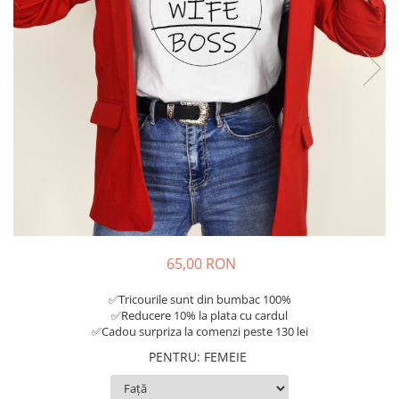
Tricouri Diverse
Tricouri Azi esti Tanar si maine...
Tricouri Motivationale
Tricouri Mamici
Tricouri Pensionari
Tricouri Animalute
Tricouri Stari
Tricouri Gameri
Tricouri Mesaje Virale
Tricouri Vesele
65,00 RON
Tricouri Zicale Romanesti
✅Tricourile sunt din bumbac 100%
Tricouri Copii
✅Reducere 10% la plata cu cardul
✅Cadou surpriza la comenzi peste 130 lei
PENTRU
:
FEMEIE