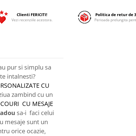
Clienti FERICITI!
Politica de retur de 3
Vezi recenziile acestora.
Perioada prelungita pent
au pur si simplu sa
e intalnesti?
ERSONALIZATE CU
ziua zambind cu un
ICOURI CU MESAJE
adou
sa-i faci celui
u mesaje sunt un
ntru orice ocazie,