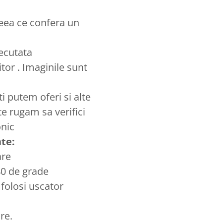
eea ce confera un
ecutata
tor . Imaginile sunt
iti putem oferi si alte
e rugam sa verifici
onic
ate:
are
40 de grade
 folosi uscator
re.