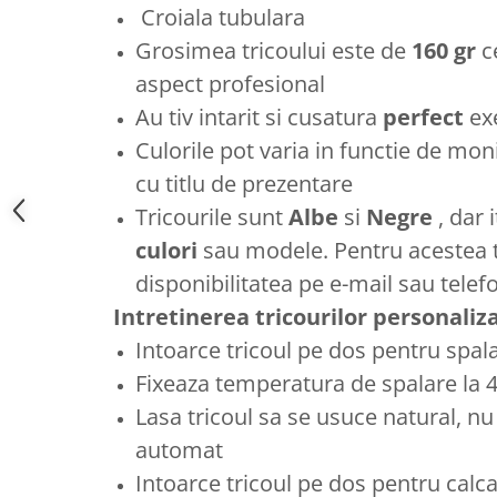
Croiala tubulara
Grosimea tricoului este de
160 gr
c
aspect profesional
Au tiv intarit si cusatura
perfect
ex
Culorile pot varia in functie de moni
cu titlu de prezentare
Tricourile sunt
Albe
si
Negre
, dar 
culori
sau modele. Pentru acestea t
disponibilitatea pe e-mail sau telef
Intretinerea tricourilor personaliz
Intoarce tricoul pe dos pentru spal
Fixeaza temperatura de spalare la 
Lasa tricoul sa se usuce natural, nu
automat
Intoarce tricoul pe dos pentru calca