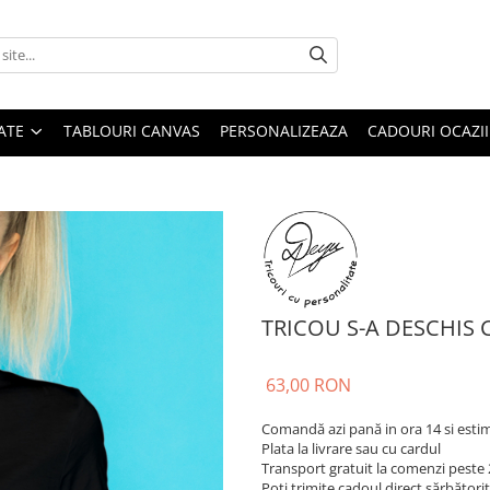
ATE
TABLOURI CANVAS
PERSONALIZEAZA
CADOURI OCAZII
TRICOU S-A DESCHIS 
63,00 RON
Comandă azi pană in ora 14 si esti
Plata la livrare sau cu cardul
Transport gratuit la comenzi peste 
Poti trimite cadoul direct sărbătorit