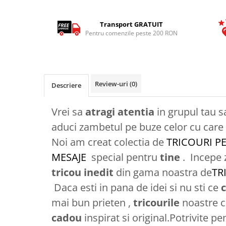
Tricouri Animalute
Transport GRATUIT
Tricouri Stari
Pentru comenzile peste 200 RON
Tricouri Gameri
Tricouri Mesaje Virale
Tricouri Vesele
Review-uri
(0)
Descriere
Tricouri Zicale Romanesti
Tricouri Copii
Vrei sa
atragi atentia
in grupul tau s
aduci zambetul pe buze celor cu care t
Noi am creat colectia de
TRICOURI P
MESAJE
special pentru
tine
. Incepe 
tricou
inedit
din gama noastra de
TR
Daca esti in pana de idei si nu sti ce
c
mai bun prieten ,
tricourile
noastre c
cadou
inspirat si original.Potrivite pe