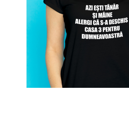
Tricouri Pescari
Tricouri Mecanici
Tricouri Fermieri
Tricouri Bere
Tricouri Auto
Tricouri Rock si Tribal
Tricouri Aniversare
Tricouri Cupluri
Tricouri Burlaci
Tricouri Familie
Tricouri Diverse
Distribuie
pe
Tricouri Azi esti Tanar si maine...
Facebook
Tricouri Motivationale
Tricouri Mamici
Tricouri Pensionari