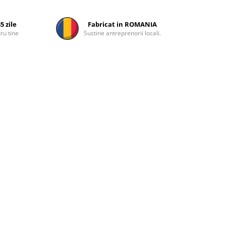
5 zile
Fabricat in ROMANIA
ru tine
Sustine antreprenorii locali.