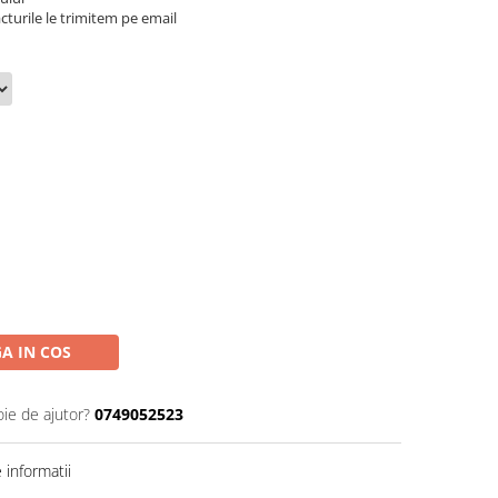
cturile le trimitem pe email
A IN COS
oie de ajutor?
0749052523
informatii