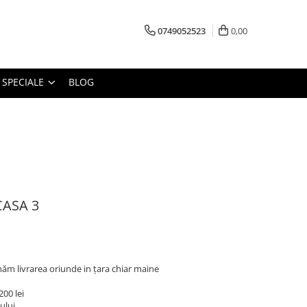
0749052523
0,00
 SPECIALE
BLOG
CASA 3
măm livrarea oriunde in țara chiar maine
200 lei
ului