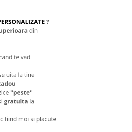
PERSONALIZATE
?
superioara
din
 cand te vad
 uita la tine
cadou
 zice
''peste'
'
si
gratuita
la
fiind moi si placute