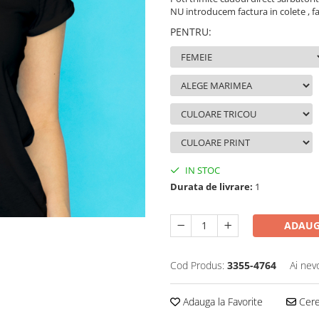
NU introducem factura in colete , fa
PENTRU
:
IN STOC
Durata de livrare:
1
ADAUG
Cod Produs:
3355-4764
Ai nev
Adauga la Favorite
Cere 