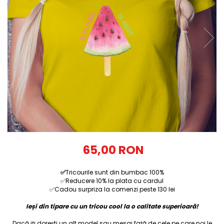
Tricouri Diverse
Tricouri Azi esti Tanar si maine...
Tricouri Motivationale
Tricouri Mamici
Tricouri Pensionari
Tricouri Animalute
Tricouri Stari
Tricouri Gameri
Tricouri Mesaje Virale
Tricouri Vesele
65,00 RON
Tricouri Zicale Romanesti
✅
Tricourile sunt din bumbac 100%
Tricouri Copii
✅Reducere 10% la plata cu cardul
✅Cadou surpriza la comenzi peste 130 lei
Ieși din tipare cu un tricou cool la o calitate superioară!
Dacă iți dorești un alt model sau mesaj față de cele pe care noi le