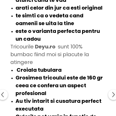
arati celor din jur ca esti
original
te simti ca o
vedeta
cand
oamenii se uita la tine
este o varianta perfecta pentru
un
cadou
Tricourile
Deyu.ro
sunt 100%
bumbac fiind moi si placute la
atingere
Croiala tubulara
Grosimea tricoului este de
160 gr
ceea ce confera un aspect
profesional
Au tiv intarit si cusatura
perfect
executata