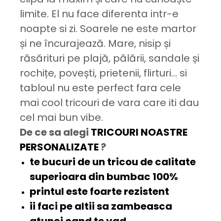
limite. El nu face diferenta intr-e
noapte si zi. Soarele ne este martor
și ne încurajează. Mare, nisip și
răsărituri pe plajă, pălării, sandale și
rochițe, povești, prietenii, flirturi... si
tabloul nu este perfect fara cele
mai cool tricouri de vara care iti dau
cel mai bun vibe.
De ce sa alegi
TRICOURI NOASTRE
PERSONALIZATE
?
te bucuri de un tricou de
calitate
superioara
din bumbac 100%
printul este
foarte rezistent
ii faci pe altii sa
zambeasca
atunci cand te vad