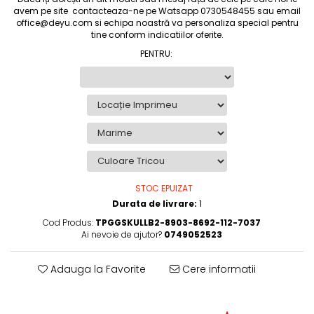
avem pe site contacteaza-ne pe Watsapp 0730548455 sau email
office@deyu.com si echipa noastră va personaliza special pentru
tine conform indicatiilor oferite.
PENTRU
:
STOC EPUIZAT
Durata de livrare:
1
Cod Produs:
TPGGSKULLB2-8903-8692-112-7037
Ai nevoie de ajutor?
0749052523
Adauga la Favorite
Cere informatii