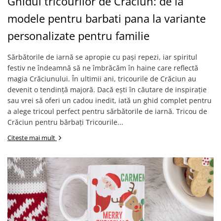
Ghidul tricourilor de Craciun: de la
modele pentru barbati pana la variante
personalizate pentru familie
Sărbătorile de iarnă se apropie cu pași repezi, iar spiritul
festiv ne îndeamnă să ne îmbrăcăm în haine care reflectă
magia Crăciunului. În ultimii ani, tricourile de Crăciun au
devenit o tendință majoră. Dacă ești în căutare de inspirație
sau vrei să oferi un cadou inedit, iată un ghid complet pentru
a alege tricoul perfect pentru sărbătorile de iarnă. Tricou de
Crăciun pentru bărbați Tricourile...
Citeste mai mult