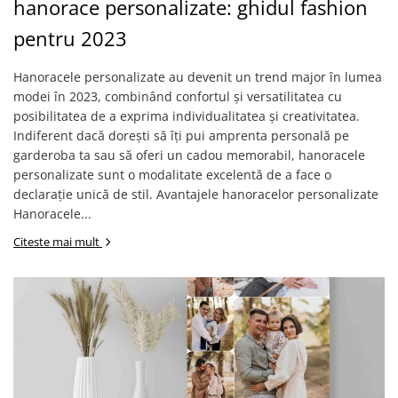
hanorace personalizate: ghidul fashion
Tricouri Diverse
Tricouri Azi esti Tanar si maine...
pentru 2023
Tricouri Motivationale
Hanoracele personalizate au devenit un trend major în lumea
Tricouri Mamici
modei în 2023, combinând confortul și versatilitatea cu
Tricouri Pensionari
posibilitatea de a exprima individualitatea și creativitatea.
Indiferent dacă dorești să îți pui amprenta personală pe
Tricouri Animalute
garderoba ta sau să oferi un cadou memorabil, hanoracele
Tricouri Stari
personalizate sunt o modalitate excelentă de a face o
declarație unică de stil. Avantajele hanoracelor personalizate
Tricouri Gameri
Hanoracele...
Tricouri Mesaje Virale
Citeste mai mult
Tricouri Vesele
Tricouri Zicale Romanesti
Tricouri Copii