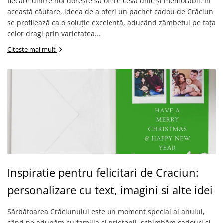
fiecare dintre noi dorește să ofere ceva unic și memorabil. În
această căutare, ideea de a oferi un pachet cadou de Crăciun
se profilează ca o soluție excelentă, aducând zâmbetul pe fața
celor dragi prin varietatea...
Citeste mai mult
Inspiratie pentru felicitari de Craciun:
personalizare cu text, imagini si alte idei
Sărbătoarea Crăciunului este un moment special al anului,
când ne adunăm cu familia și prietenii, schimbăm cadouri și