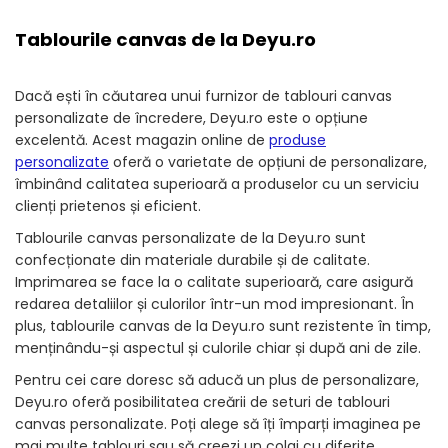
Tablourile canvas de la Deyu.ro
Dacă ești în căutarea unui furnizor de tablouri canvas
personalizate de încredere, Deyu.ro este o opțiune
excelentă. Acest magazin online de
produse
personalizate
oferă o varietate de opțiuni de personalizare,
îmbinând calitatea superioară a produselor cu un serviciu
clienți prietenos și eficient.
Tablourile canvas personalizate de la Deyu.ro sunt
confecționate din materiale durabile și de calitate.
Imprimarea se face la o calitate superioară, care asigură
redarea detaliilor și culorilor într-un mod impresionant. În
plus, tablourile canvas de la Deyu.ro sunt rezistente în timp,
menținându-și aspectul și culorile chiar și după ani de zile.
Pentru cei care doresc să aducă un plus de personalizare,
Deyu.ro oferă posibilitatea creării de seturi de tablouri
canvas personalizate. Poți alege să îți împarți imaginea pe
mai multe tablouri sau să creezi un colaj cu diferite