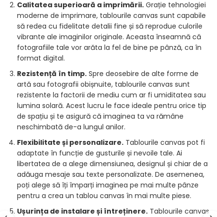
Calitatea superioară a imprimării.
Grație tehnologiei
moderne de imprimare, tablourile canvas sunt capabile
să redea cu fidelitate detalii fine și să reprodue culorile
vibrante ale imaginilor originale. Aceasta înseamnă că
fotografiile tale vor arăta la fel de bine pe pânză, ca în
format digital.
Rezistență în timp.
Spre deosebire de alte forme de
artă sau fotografii obișnuite, tablourile canvas sunt
rezistente la factorii de mediu cum ar fi umiditatea sau
lumina solară. Acest lucru le face ideale pentru orice tip
de spațiu și te asigură că imaginea ta va rămâne
neschimbată de-a lungul anilor.
Flexibilitate și personalizare.
Tablourile canvas pot fi
adaptate în funcție de gusturile și nevoile tale. Ai
libertatea de a alege dimensiunea, designul și chiar de a
adăuga mesaje sau texte personalizate. De asemenea,
poți alege să îți împarți imaginea pe mai multe pânze
pentru a crea un tablou canvas în mai multe piese.
Ușurința de instalare și întreținere.
Tablourile canvas