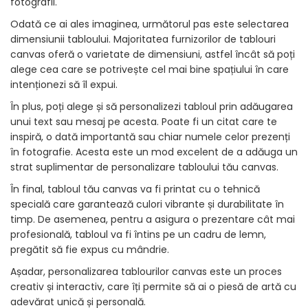
fotografii.
Odată ce ai ales imaginea, următorul pas este selectarea
dimensiunii tabloului. Majoritatea furnizorilor de tablouri
canvas oferă o varietate de dimensiuni, astfel încât să poți
alege cea care se potrivește cel mai bine spațiului în care
intenționezi să îl expui.
În plus, poți alege și să personalizezi tabloul prin adăugarea
unui text sau mesaj pe acesta. Poate fi un citat care te
inspiră, o dată importantă sau chiar numele celor prezenți
în fotografie. Acesta este un mod excelent de a adăuga un
strat suplimentar de personalizare tabloului tău canvas.
În final, tabloul tău canvas va fi printat cu o tehnică
specială care garantează culori vibrante și durabilitate în
timp. De asemenea, pentru a asigura o prezentare cât mai
profesională, tabloul va fi întins pe un cadru de lemn,
pregătit să fie expus cu mândrie.
Așadar, personalizarea tablourilor canvas este un proces
creativ și interactiv, care îți permite să ai o piesă de artă cu
adevărat unică și personală.