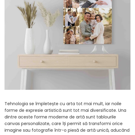
Tricouri Diverse
Tricouri Azi esti Tanar si maine...
Tricouri Motivationale
Tricouri Mamici
Tricouri Pensionari
Tricouri Animalute
Tricouri Stari
Tricouri Gameri
Tricouri Mesaje Virale
Tricouri Vesele
Tricouri Zicale Romanesti
Tehnologia se împletește cu arta tot mai mult, iar noile
Tricouri Copii
forme de expresie artistică sunt tot mai diversificate. Una
dintre aceste forme moderne de artă sunt tablourile
canvas personalizate, care îți permit să transformi orice
imagine sau fotografie într-o piesă de artă unică, aducând