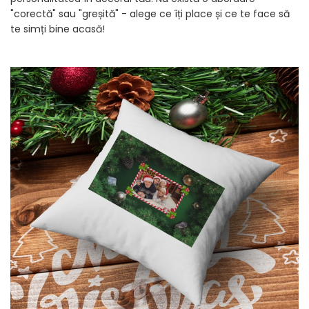
"corectă" sau "greșită" - alege ce îți place și ce te face să
te simți bine acasă!