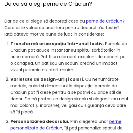
De ce să alegi perne de Crăciun?
Dar de ce ai alege să decorezi casa cu
perne de Crăciun
?
Care este valoarea acestora pentru decorul tău festiv?
Iată câteva motive bune de luat în considerare:
Transformă orice spațiu într-unul festiv.
Pernele de
Crăciun pot aduce instantaneu spiritul sărbătorilor în
orice cameră. Pot fi un element excelent de accent pe
o canapea, un pat sau un scaun, creând un impact
vizual puternic cu efort minim.
Varietate de design-uri și culori.
Cu nenumărate
modele, culori și dimensiuni la dispoziție, pernele de
Crăciun pot fi alese pentru a se potrivi cu orice stil de
decor. Fie că preferi un design simplu și elegant sau unul
mai colorat și îndrăzneț, vei găsi cu siguranță ceva care
să îți placă.
Personalizarea decorului.
Prin alegerea unor
perne
personalizate de Crăciun
, îți poți personaliza spațiul de