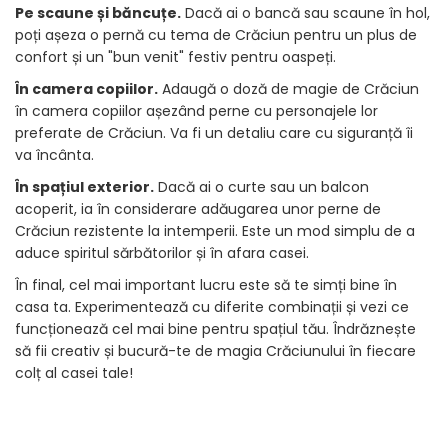
Pe scaune și băncuțe.
Dacă ai o bancă sau scaune în hol,
poți așeza o pernă cu tema de Crăciun pentru un plus de
confort și un "bun venit" festiv pentru oaspeți.
În camera copiilor.
Adaugă o doză de magie de Crăciun
în camera copiilor așezând perne cu personajele lor
preferate de Crăciun. Va fi un detaliu care cu siguranță îi
va încânta.
În spațiul exterior.
Dacă ai o curte sau un balcon
acoperit, ia în considerare adăugarea unor perne de
Crăciun rezistente la intemperii. Este un mod simplu de a
aduce spiritul sărbătorilor și în afara casei.
În final, cel mai important lucru este să te simți bine în
casa ta. Experimentează cu diferite combinații și vezi ce
funcționează cel mai bine pentru spațiul tău. Îndrăznește
să fii creativ și bucură-te de magia Crăciunului în fiecare
colț al casei tale!