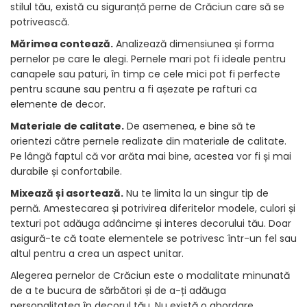
stilul tău, există cu siguranță perne de Crăciun care să se
potrivească.
Mărimea contează.
Analizează dimensiunea și forma
pernelor pe care le alegi. Pernele mari pot fi ideale pentru
canapele sau paturi, în timp ce cele mici pot fi perfecte
pentru scaune sau pentru a fi așezate pe rafturi ca
elemente de decor.
Materiale de calitate.
De asemenea, e bine să te
orientezi către pernele realizate din materiale de calitate.
Pe lângă faptul că vor arăta mai bine, acestea vor fi și mai
durabile și confortabile.
Mixează și asortează.
Nu te limita la un singur tip de
pernă. Amestecarea și potrivirea diferitelor modele, culori și
texturi pot adăuga adâncime și interes decorului tău. Doar
asigură-te că toate elementele se potrivesc într-un fel sau
altul pentru a crea un aspect unitar.
Alegerea pernelor de Crăciun este o modalitate minunată
de a te bucura de sărbători și de a-ți adăuga
personalitatea în decorul tău. Nu există o abordare