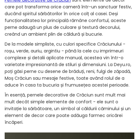
Pernele decorative de Crăciun
sunt elemente de decor
care pot transforma orice cameră într-un sanctuar festiv,
ducând spiritul sărbătorilor în orice colț al casei. Deși
funcționalitatea lor principală rămâne confortul, aceste
perne adaugă un plus de culoare și textură decorului,
creând un ambient plin de căldură și bucurie.
De la modele simpliste, cu culori specifice Crăciunului -
roșu, verde, auriu, argintiu - până la cele cu imprimeuri
complexe și detalii aplicate manual, acestea vin într-o
varietate impresionantă de stiluri și dimensiuni. La Deyu.ro,
poți găsi perne cu desene de brăduți, reni, fulgi de zăpadă,
Moș Crăciun sau mesaje festive, toate având rolul de a
aduce în casa ta bucuria și frumusețea acestei perioade.
În esență, pernele decorative de Crăciun sunt mult mai
mult decât simple elemente de confort - ele sunt o
invitație la sărbătoare, un simbol al căldurii căminului și un
element de decor care poate adăuga farmec oricărei
încăperi.