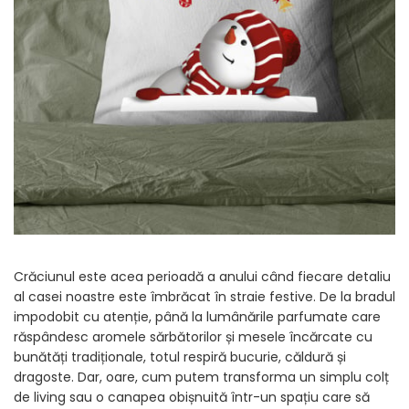
Tricouri Diverse
Tricouri Azi esti Tanar si maine...
Tricouri Motivationale
Tricouri Mamici
Tricouri Pensionari
Tricouri Animalute
Tricouri Stari
Tricouri Gameri
Tricouri Mesaje Virale
Tricouri Vesele
Crăciunul este acea perioadă a anului când fiecare detaliu
Tricouri Zicale Romanesti
al casei noastre este îmbrăcat în straie festive. De la bradul
impodobit cu atenție, până la lumânările parfumate care
Tricouri Copii
răspândesc aromele sărbătorilor și mesele încărcate cu
bunătăți tradiționale, totul respiră bucurie, căldură și
dragoste. Dar, oare, cum putem transforma un simplu colț
de living sau o canapea obișnuită într-un spațiu care să