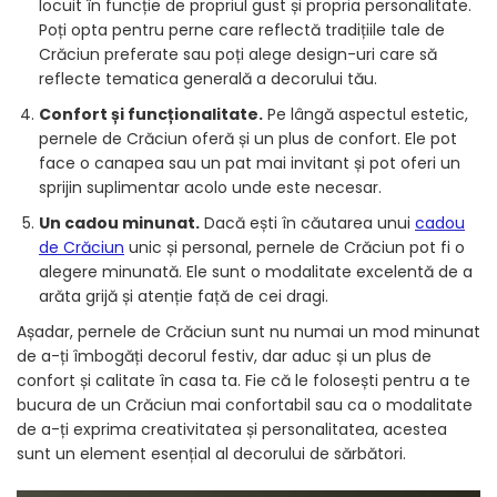
locuit în funcție de propriul gust și propria personalitate.
Poți opta pentru perne care reflectă tradițiile tale de
Crăciun preferate sau poți alege design-uri care să
reflecte tematica generală a decorului tău.
Confort și funcționalitate.
Pe lângă aspectul estetic,
pernele de Crăciun oferă și un plus de confort. Ele pot
face o canapea sau un pat mai invitant și pot oferi un
sprijin suplimentar acolo unde este necesar.
Un cadou minunat.
Dacă ești în căutarea unui
cadou
de Crăciun
unic și personal, pernele de Crăciun pot fi o
alegere minunată. Ele sunt o modalitate excelentă de a
arăta grijă și atenție față de cei dragi.
Așadar, pernele de Crăciun sunt nu numai un mod minunat
de a-ți îmbogăți decorul festiv, dar aduc și un plus de
confort și calitate în casa ta. Fie că le folosești pentru a te
bucura de un Crăciun mai confortabil sau ca o modalitate
de a-ți exprima creativitatea și personalitatea, acestea
sunt un element esențial al decorului de sărbători.