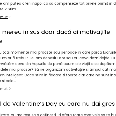
 am putea oferi inapoi ca sa compenseze tot binele primit in 
re ? Stim...
 mult
ti mereu in sus doar dacă ai motivațiile
e
 totii momente mai proaste sau perioade in care parcă lucruril
m ar fi trebuit. Le-am depasit usor sau cu ceva deznîdejde. 
nvătăm ceva din hopurile de pană acum ale vieții si sa depășim
adele mai proaste? Să ne organizăm activitațile si timpul cat mai
zăm inteligent. Daca stim in fiecare zi foarte clar care ne sunt inta
si cele...
 mult
 de Valentine’s Day cu care nu dai gres
simte, nu are rost sa o definesti. Iti ofera toate motivele sa te b