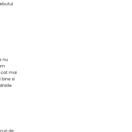
debutul
e nu
Cum
 cat mai
 bine si
lnirile
ucuri de