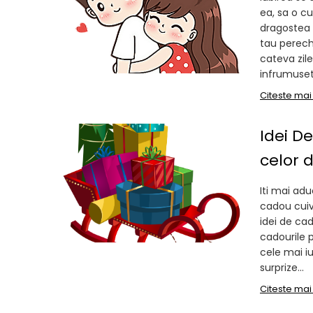
ea, sa o cu
dragostea t
tau pereche
cateva zil
infrumuset
Citeste mai
Idei D
celor 
Iti mai ad
cadou cuiv
idei de ca
cadourile 
cele mai iu
surprize...
Citeste mai