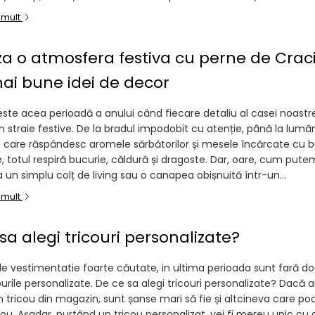
 mult
a o atmosfera festiva cu perne de Crac
ai bune idei de decor
este acea perioadă a anului când fiecare detaliu al casei noastr
 straie festive. De la bradul impodobit cu atenție, până la lumân
care răspândesc aromele sărbătorilor și mesele încărcate cu b
e, totul respiră bucurie, căldură și dragoste. Dar, oare, cum pute
un simplu colț de living sau o canapea obișnuită într-un...
 mult
sa alegi tricouri personalizate?
de vestimentatie foarte căutate, in ultima perioada sunt fară doa
urile personalizate. De ce sa alegi tricouri personalizate? Dacă a
 tricou din magazin, sunt șanse mari să fie și altcineva care po
cou. Așadar, purtând un tricou personalizat, vei fi mereu unic cu ap