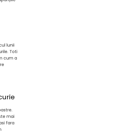
ul lunii
rile. Toti
im cum a
re
curie
oastre.
este mai
asi fara
n