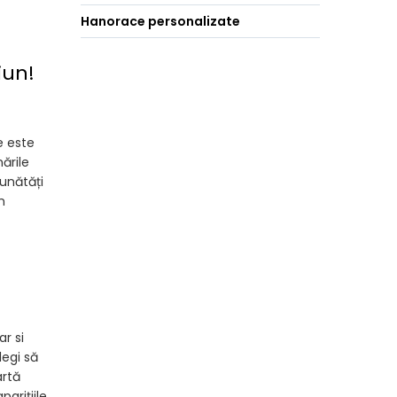
Hanorace personalizate
iun!
e este
ările
unătăți
m
r si
legi să
artă
arițiile