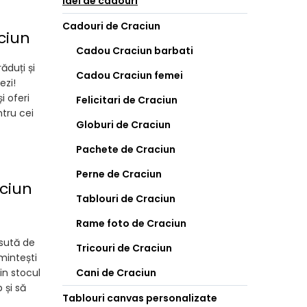
Idei de cadouri
Cadouri de Craciun
ciun
Cadou Craciun barbati
ăduți și
Cadou Craciun femei
ezi!
 oferi
Felicitari de Craciun
tru cei
Globuri de Craciun
Pachete de Craciun
Perne de Craciun
ciun
Tablouri de Craciun
Rame foto de Craciun
 sută de
Tricouri de Craciun
mintești
in stocul
Cani de Craciun
 și să
Tablouri canvas personalizate