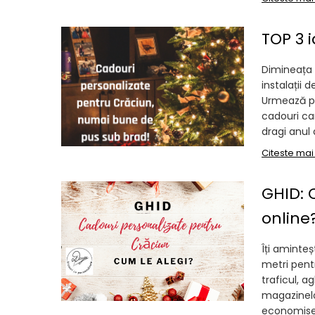
Tricouri Pescari
Tricouri Mecanici
TOP 3 
Tricouri Fermieri
Tricouri Bere
Dimineața 
instalații 
Tricouri Auto
Urmează po
Tricouri Rock si Tribal
cadouri ca
dragi anul 
Tricouri Aniversare
Citeste mai
Tricouri Cupluri
Tricouri Burlaci
GHID: 
Tricouri Familie
online
Tricouri Diverse
Tricouri Azi esti Tanar si maine...
Îți aminte
Tricouri Motivationale
metri pentr
traficul, a
Tricouri Mamici
magazinelor
Tricouri Pensionari
economiseș