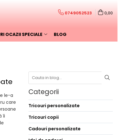
0749052523
0,00
I OCAZII SPECIALE
BLOG
oate
Categorii
e le-a
tru care
Tricouri personalizate
persoane
 îi
Tricouri copii
le
Cadouri personalizate