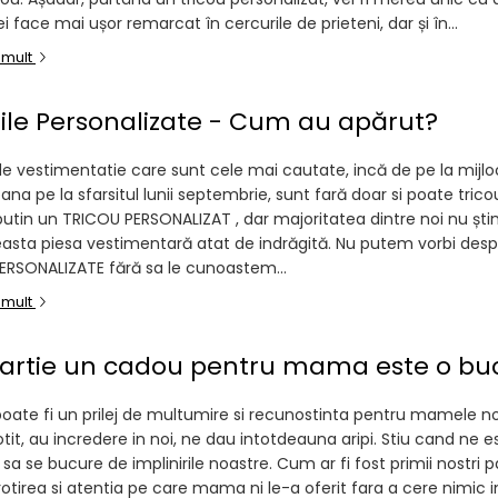
vei face mai ușor remarcat în cercurile de prieteni, dar și în...
 mult
rile Personalizate - Cum au apărut?
de vestimentatie care sunt cele mai cautate, incă de pe la mijloc
pana pe la sfarsitul lunii septembrie, sunt fară doar si poate tricou
utin un TRICOU PERSONALIZAT , dar majoritatea dintre noi nu șt
asta piesa vestimentară atat de indrăgită. Nu putem vorbi desp
ERSONALIZATE fără sa le cunoastem...
 mult
artie un cadou pentru mama este o bu
 poate fi un prilej de multumire si recunostinta pentru mamele n
it, au incredere in noi, ne dau intotdeauna aripi. Stiu cand ne 
u sa se bucure de implinirile noastre. Cum ar fi fost primii nostri p
rotirea si atentia pe care mama ni le-a oferit fara a cere nimic i