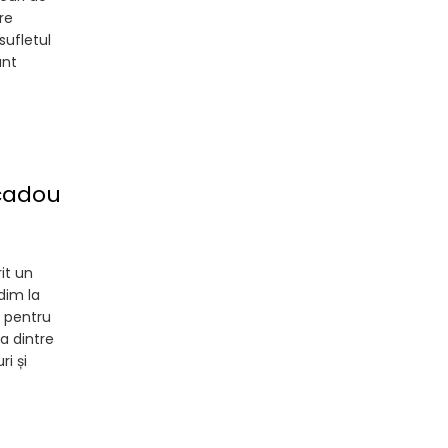
re
sufletul
unt
 cadou
it un
dim la
i pentru
a dintre
i și