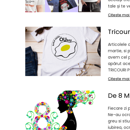
tale și te 
Citeste mai
Tricou
Articolele 
martie, si 
avem cel p
apărut ace
TRICOURI P
Citeste mai
De 8 M
Fiecare zi
Ne-au ocrot
greu si sti
iubirea, oc