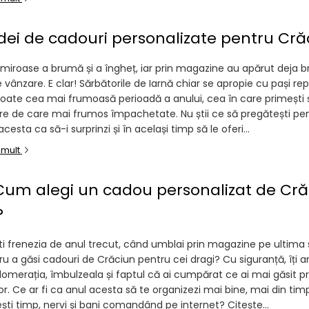
idei de cadouri personalizate pentru Cră
miroase a brumă și a îngheț, iar prin magazine au apărut deja br
de vânzare. E clar! Sărbătorile de Iarnă chiar se apropie cu pași rep
ate cea mai frumoasă perioadă a anului, cea în care primești și
re de care mai frumos împachetate. Nu știi ce să pregătești pen
acesta ca să-i surprinzi și în același timp să le oferi...
 mult
Cum alegi un cadou personalizat de Cră
?
ști frenezia de anul trecut, când umblai prin magazine pe ultima
u a găsi cadouri de Crăciun pentru cei dragi? Cu siguranță, îți a
glomerația, îmbulzeala și faptul că ai cumpărat ce ai mai găsit pr
. Ce ar fi ca anul acesta să te organizezi mai bine, mai din timp
ti timp, nervi și bani comandând pe internet? Citește...