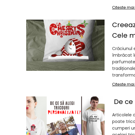
Tricouri Animalute
Citeste mai
Tricouri Stari
Creeaz
Tricouri Gameri
Cele m
Tricouri Mesaje Virale
Tricouri Vesele
Crăciunul 
Tricouri Zicale Romanesti
îmbrăcat în
parfumate 
Tricouri Copii
tradițional
transforma 
Citeste mai
De ce 
Articolele 
poate trico
cumperi un
același tri