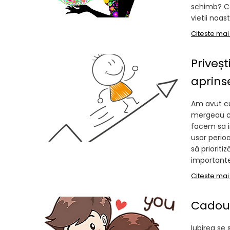
schimb? Ce
vietii noast
Citeste mai
Priveș
aprins
Am avut cu
mergeau cu
facem sa i
usor perio
să prioriti
importante 
Citeste mai
Cadoul
Iubirea se 