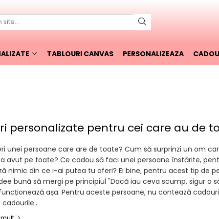
ALIZATE
TABLOURI CANVAS
PERSONALIZEAZA
CADOUR
i personalizate pentru cei care au de t
feri unei persoane care are de toate? Cum să surprinzi un om car
e-a avut pe toate? Ce cadou să faci unei persoane înstărite, pen
ă nimic din ce i-ai putea tu oferi? Ei bine, pentru acest tip de 
idee bună să mergi pe principiul "Dacă iau ceva scump, sigur o să
 funcționează așa. Pentru aceste persoane, nu contează cadouri
cadourile...
 mult