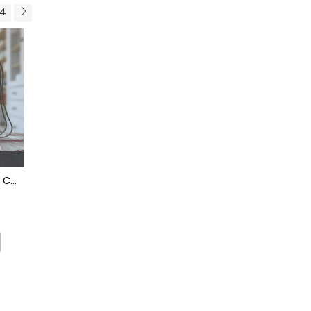
4
 CU
RUCSAC PERSONALIZAT
Sapca pescar profesionist
FACE
39,00 RON
49,00 RON
CONFIGUREAZA
ADAUGA IN COS